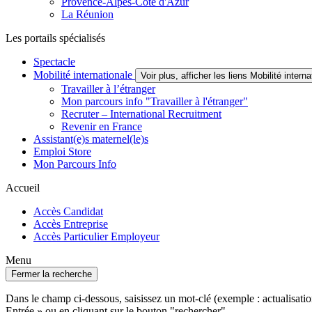
Provence-Alpes-Côte d'Azur
La Réunion
Les portails spécialisés
Spectacle
Mobilité internationale
Voir plus, afficher les liens Mobilité interna
Travailler à l’étranger
Mon parcours info "Travailler à l'étranger"
Recruter – International Recruitment
Revenir en France
Assistant(e)s maternel(le)s
Emploi Store
Mon Parcours Info
Accueil
Accès Candidat
Accès Entreprise
Accès Particulier Employeur
Menu
Fermer la recherche
Dans le champ ci-dessous, saisissez un mot-clé (exemple : actualisat
Entrée » ou en cliquant sur le bouton "rechercher".