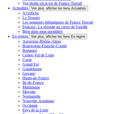
Vos droits vis-à-vis de France Travail
Actualités
Voir plus, afficher les liens Actualités
A l'affiche
Le Dossier
Les semaines thématiques de France Travail
Podcast : La réussite au creux de l'oreille
Bien dans mon quotidien
En région
Voir plus, afficher les liens En région
Auvergne-Rhône-Alpes
Bourgogne-Franche-Comté
Bretagne
Centre-Val de Loire
Corse
Grand Est
Guadeloupe
Guyane
Hauts-de-France
Ile-de-France
Martinique
Mayotte
Normandie
Nouvelle-Aquitaine
Occitanie
Pays de la Loire