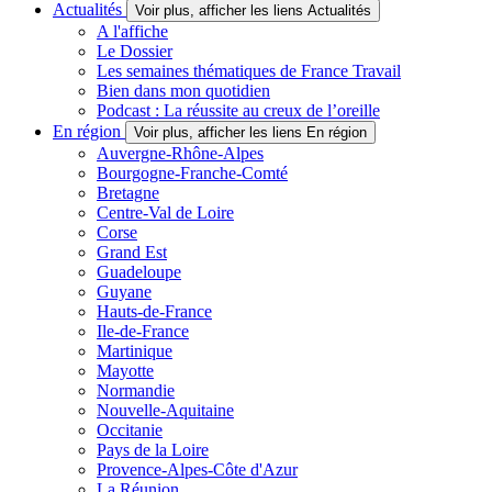
Actualités
Voir plus, afficher les liens Actualités
A l'affiche
Le Dossier
Les semaines thématiques de France Travail
Bien dans mon quotidien
Podcast : La réussite au creux de l’oreille
En région
Voir plus, afficher les liens En région
Auvergne-Rhône-Alpes
Bourgogne-Franche-Comté
Bretagne
Centre-Val de Loire
Corse
Grand Est
Guadeloupe
Guyane
Hauts-de-France
Ile-de-France
Martinique
Mayotte
Normandie
Nouvelle-Aquitaine
Occitanie
Pays de la Loire
Provence-Alpes-Côte d'Azur
La Réunion