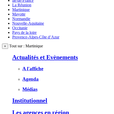
Ile-de-France
La Réunion
Martinique
Mayotte
Normandie
Nouvelle-Aquitaine
Occitanie
Pays de la loire
Provence-Alpes-Côte d’Azur
Tout sur : Martinique
×
Actualités et Evènements
A l'affiche
Agenda
Médias
Institutionnel
Les agences en région