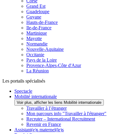
Corse
Grand Est
Guadeloupe
Guyane
Hauts-de-France
Ile-de-France
Martinique
Mayotte
Normandie
Nouvelle-Aquitaine
Occitanie
Pays de la Loire
Provence-Alpes-Côte d'Azur
La Réunion
Les portails spécialisés
Spectacle
Mobilité internationale
Voir plus, afficher les liens Mobilité internationale
Travailler à l’étranger
Mon parcours info "Travailler à l'étranger"
Recruter – International Recruitment
Revenir en France
Assistant(e)s maternel(le)s