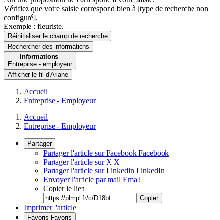
Vérifiez que votre saisie correspond bien à [type de recherche non
configuré].
Exemple : fleuriste.
Réinitialiser le champ de recherche
Rechercher
des informations
Informations
Entreprise - employeur
Afficher le fil d'Ariane
Accueil
Entreprise - Employeur
Accueil
Entreprise - Employeur
Partager
Partager l'article sur Facebook
Facebook
Partager l'article sur X
X
Partager l'article sur Linkedin
LinkedIn
Envoyer l'article par mail
Email
Copier le lien
Copier
Imprimer l'article
Favoris
Favoris