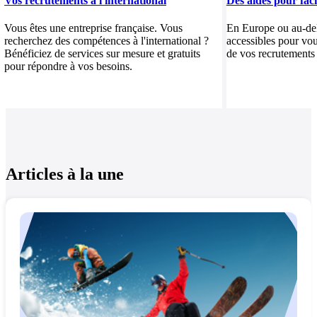
Vos recrutements à l'international
Des aides pour faci
Vous êtes une entreprise française. Vous
En Europe ou au-delà
recherchez des compétences à l'international ?
accessibles pour vou
Bénéficiez de services sur mesure et gratuits
de vos recrutements
pour répondre à vos besoins.
Articles à la une
Passer
Article
Fin
le
1
du
carrousel
sur
carrousel
4