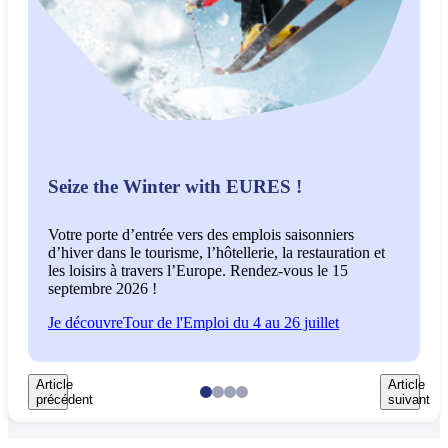
A
Seize the Winter with EURES !
P
Votre porte d’entrée vers des emplois saisonniers
a
d’hiver dans le tourisme, l’hôtellerie, la restauration et
i
les loisirs à travers l’Europe. Rendez-vous le 15
d
septembre 2026 !
c
Je découvre
Tour de l'Emploi du 4 au 26 juillet
J
Article
Article
précédent
suivant