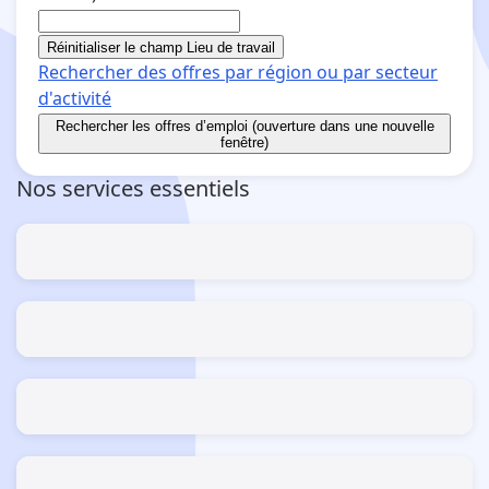
Réinitialiser le champ Lieu de travail
Rechercher des offres par région ou par secteur
d'activité
Rechercher
les offres d’emploi (ouverture dans une nouvelle
fenêtre)
Nos services essentiels
Estimer mes allocations et aides
Le guide des simulateurs
S’inscrire / Se réinscrire
Comme demandeur d'emploi
S’actualiser
du 28/07/2026 au 15/08/2026