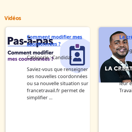
Vidéos
Comment modifier mes
La cr
coordonnées ?
Catég
Catégorie :
Candidat
Des c
Saviez-vous que renseigner
sont
ses nouvelles coordonnées
année
ou sa nouvelle situation sur
leur 
francetravail.fr permet de
Travai
simplifier ...