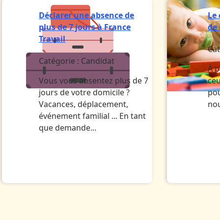
Déclarer une absence de
Le
plus de 7 jours à France
de
Travail
Cat
Catégorie :
Candidat
À p
Vous vous absentez plus de 7
ceu
jours de votre domicile ?
pou
Vacances, déplacement,
no
événement familial ... En tant
que demande...