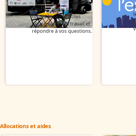
R
Objectif : vous livrer
l
toutes les infos utiles
l
pour trouver du travail et
v
répondre à vos questions.
Allocations et aides