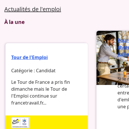
Actualités de l'emploi
À la une
Pour
cher
juill
Tour de l'Emploi
Catég
Catégorie :
Candidat
Si le
Le Tour de France a pris fin
certa
dimanche mais le Tour de
entre
l'Emploi continue sur
d'em
francetravail.fr...
une p