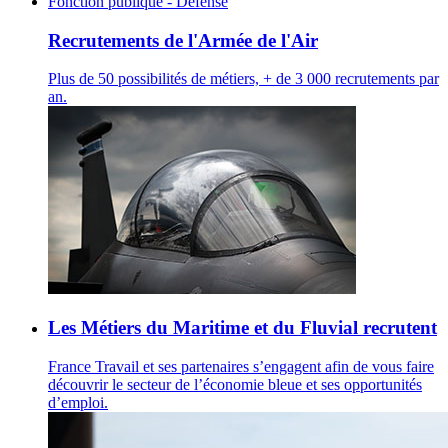
Fonction publique - Défense
Recrutements de l'Armée de l'Air
Plus de 50 possibilités de métiers, + de 3 000 recrutements par
an.
Les Métiers du Maritime et du Fluvial recrutent
France Travail et ses partenaires s’engagent afin de vous faire
découvrir le secteur de l’économie bleue et ses opportunités
d’emploi.