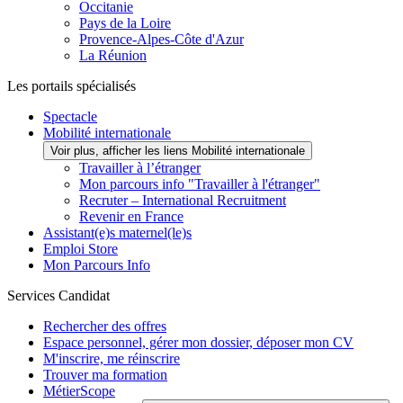
Occitanie
Pays de la Loire
Provence-Alpes-Côte d'Azur
La Réunion
Les portails spécialisés
Spectacle
Mobilité internationale
Voir plus, afficher les liens Mobilité internationale
Travailler à l’étranger
Mon parcours info "Travailler à l'étranger"
Recruter – International Recruitment
Revenir en France
Assistant(e)s maternel(le)s
Emploi Store
Mon Parcours Info
Services Candidat
Rechercher des offres
Espace personnel, gérer mon dossier, déposer mon CV
M'inscrire, me réinscrire
Trouver ma formation
MétierScope