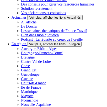
Des conseils pour gérer vos ressources humaines
Solution recrutement
Vos déclarations et cotisations
Actualités
Voir plus, afficher les liens Actualités
A l'affiche
Le Dossier
Les semaines thématiques de France Travail
Bien dans mon quotidien
Podcast : La réussite au creux de l’oreille
En région
Voir plus, afficher les liens En région
Auvergne-Rhône-Alpes
Bourgogne-Franche-Comté
Bretagne
Centre-Val de Loire
Corse
Grand Est
Guadeloupe
Guyane
Hauts-de-France
Ile-de-France
Martinique
Mayotte
Normandie
Nouvelle-Aquitaine