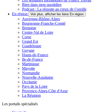
Les semaines thématiques de France Travail
Bien dans mon quotidien
Podcast : La réussite au creux de l’oreille
En région
Voir plus, afficher les liens En région
Auvergne-Rhône-Alpes
Bourgogne-Franche-Comté
Bretagne
Centre-Val de Loire
Corse
Grand Est
Guadeloupe
Guyane
Hauts-de-France
Ile-de-France
Martinique
Mayotte
Normandie
Nouvelle-Aquitaine
Occitanie
Pays de la Loire
Provence-Alpes-Côte d'Azur
La Réunion
Les portails spécialisés