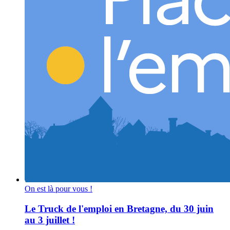
On est là pour vous !
Le Truck de l'emploi en Bretagne, du 30 juin
au 3 juillet !