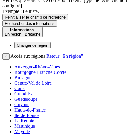
Vérifiez que votre saisie correspond bien à [type de recherche non
configuré].
Exemple : fleuriste.
Réinitialiser le champ de recherche
Rechercher
des informations
Informations
En région : Bretagne
Changer de
région
Accès aux régions
Retour "En région"
×
Auvergne-Rhône-Alpes
Bourgogne-Franche-Comté
Bretagne
Centre-Val de Loire
Corse
Grand Est
Guadeloupe
Guyane
Hauts-de-France
Ile-de-France
La Réunion
Martinique
Mayotte