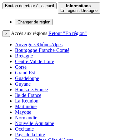
Bouton de retour à l'accueil
Informations
En région : Bretagne
Changer de
région
Accès aux régions
Retour "En région"
×
Auvergne-Rhône-Alpes
Bourgogne-Franche-Comté
Bretagne
Centre-Val de Loire
Corse
Grand Est
Guadeloupe
Guyane
Hauts-de-France
Ile-de-France
La Réunion
Martinique
Mayotte
Normandie
Nouvelle-Aquitaine
Occitanie
Pays de la loire