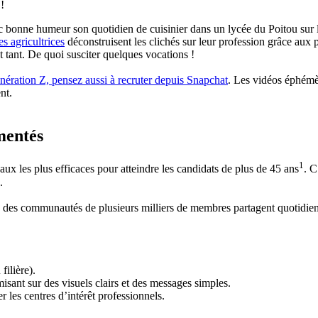
!
 bonne humeur son quotidien de cuisinier dans un lycée du Poitou sur le
es agricultrices
déconstruisent les clichés sur leur profession grâce aux p
t tant. De quoi susciter quelques vocations !
génération Z, pensez aussi à recruter depuis Snapchat
. Les vidéos éphémè
nt.
mentés
1
x les plus efficaces pour atteindre les candidats de plus de 45 ans
. C
.
 : des communautés de plusieurs milliers de membres partagent quotid
ilière).
isant sur des visuels clairs et des messages simples.
r les centres d’intérêt professionnels.