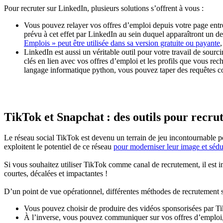
Pour recruter sur LinkedIn, plusieurs solutions s’offrent à vous :
Vous pouvez relayer vos offres d’emploi depuis votre page entre
prévu à cet effet par LinkedIn au sein duquel apparaîtront un de
Emplois » peut être utilisée dans sa version gratuite ou payante
LinkedIn est aussi un véritable outil pour votre travail de sourc
clés en lien avec vos offres d’emploi et les profils que vous r
langage informatique python, vous pouvez taper des requêtes co
TikTok et Snapchat : des outils pour recrut
Le réseau social TikTok est devenu un terrain de jeu incontournable pou
exploitent le potentiel de ce réseau
pour moderniser leur image et sédui
Si vous souhaitez utiliser TikTok comme canal de recrutement, il est i
courtes, décalées et impactantes !
D’un point de vue opérationnel, différentes méthodes de recrutement s
Vous pouvez choisir de produire des vidéos sponsorisées par Tik
À l’inverse, vous pouvez communiquer sur vos offres d’emploi, v