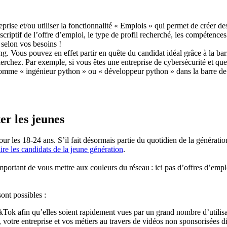
prise et/ou utiliser la fonctionnalité « Emplois » qui permet de créer d
scriptif de l’offre d’emploi, le type de profil recherché, les compétenc
, selon vos besoins !
ing. Vous pouvez en effet partir en quête du candidat idéal grâce à la bar
echerchez. Par exemple, si vous êtes une entreprise de cybersécurité et 
mme « ingénieur python » ou « développeur python » dans la barre de rec
er les jeunes
r les 18-24 ans. S’il fait désormais partie du quotidien de la génération
re les candidats de la jeune génération
.
mportant de vous mettre aux couleurs du réseau : ici pas d’offres d’emp
ont possibles :
Tok afin qu’elles soient rapidement vues par un grand nombre d’utilisat
otre entreprise et vos métiers au travers de vidéos non sponsorisées d