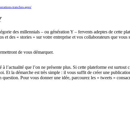
nerations-tranches-ages/
Y
égorie des millennials – ou génération Y – fervents adeptes de cette plat
 et des « stories » sur votre entreprise et vos collaborateurs que vous sus
ermettront de vous démarquer.
ié à l’actualité que l’on ne présente plus. Si cette plateforme est surtou
loi. Et la démarche est très simple : il vous suffit de créer une publicat
 en question. Pour vous donner une idée, parcourez les « tweets » consa