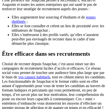
Cette présence sur Snapchat permet à McDonald’s, Michel et
Augustin et toutes les autres entreprises qui ont sauté le pas de
renforcer leur stratégie de recrutement auprès des jeunes :
Elles augmentent leur sourcing d’étudiants et de
jeunes
diplômés
;
Elles se font connaître et créent un lien de proximité avec les
utilisateurs de Snapchat ;
Elles s’intéressent à des profils variés, qu’elles n’auraient
peut-être pas envisagés de recruter dans le cadre d’une
démarche plus classique.
Être efficace dans ses recrutements
Choisir de recruter depuis Snapchat, c’est aussi miser sur des
campagnes de recrutement faciles d’accès et efficaces. Ce réseau
social vous permet de toucher une audience bien plus large que par
le biais de
vos canaux habituels
, tout en ciblant mieux les candidats.
Les fonctionnalités de Snapchat et le format vidéo sont en effet
autant d’opportunités pour vous de tester les candidats au travers de
formats ludiques et percutants qui vous permettront, en peu de
temps, d’en savoir plus sur leur motivation, leur compréhension du
poste ou encore leurs capacités à communiquer. Ces « mini »
entretiens d’embauche vous donneront les moyens d’effectuer un
premier niveau de sélection et de gagner en temps et en efficacité !