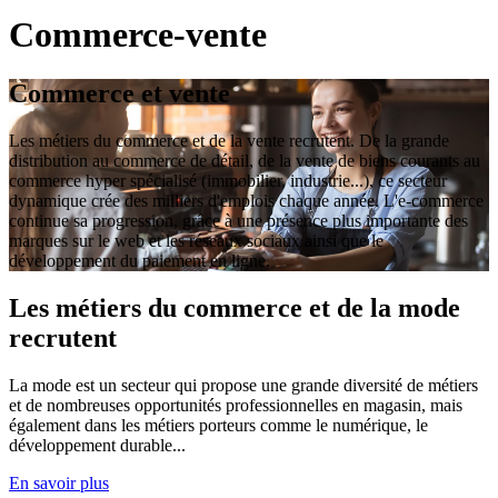
Commerce-vente
Commerce et vente
Les métiers du commerce et de la vente recrutent. De la grande
distribution au commerce de détail, de la vente de biens courants au
commerce hyper spécialisé (immobilier, industrie...), ce secteur
dynamique crée des milliers d'emplois chaque année. L'e-commerce
continue sa progression, grâce à une présence plus importante des
marques sur le web et les réseaux sociaux ainsi que le
développement du paiement en ligne.
Les métiers du commerce et de la mode
recrutent
La mode est un secteur qui propose une grande diversité de métiers
et de nombreuses opportunités professionnelles en magasin, mais
également dans les métiers porteurs comme le numérique, le
développement durable...
En savoir plus