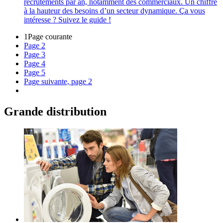
recrutements par an, notamment des commerciaux. Un chiffre
à la hauteur des besoins d’un secteur dynamique. Ça vous
intéresse ? Suivez le guide !
1
Page courante
Page
2
Page
3
Page
4
Page
5
Page suivante, page 2
Grande distribution