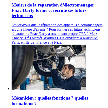
Métiers de la réparation d’électroménager :
Fnac-Darty forme et recrute ses futurs
techniciens
Saviez-vous que la réparation des appareils électroménagers
est une filière d’avenir ? Pour former ses futurs techniciens
réparateurs, Fnac Darty a ouvert son propre CFA à Metz
Ennery. Très bientôt, d’autres CFA ouvriront à Marseille,
Paris, en Ile-de- France et à Nice.
Mécanicien : quelles fonctions ? quelles
formations ?