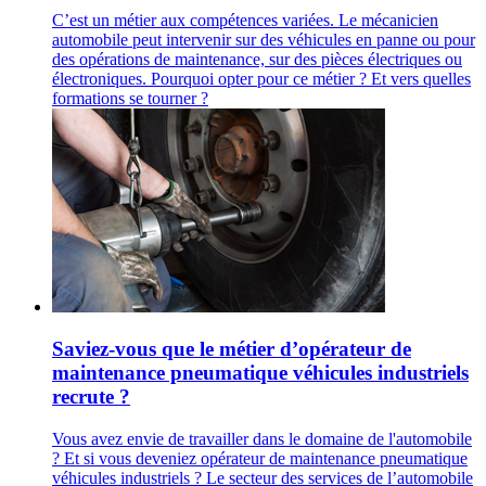
C’est un métier aux compétences variées. Le mécanicien
automobile peut intervenir sur des véhicules en panne ou pour
des opérations de maintenance, sur des pièces électriques ou
électroniques. Pourquoi opter pour ce métier ? Et vers quelles
formations se tourner ?
Saviez-vous que le métier d’opérateur de
maintenance pneumatique véhicules industriels
recrute ?
Vous avez envie de travailler dans le domaine de l'automobile
? Et si vous deveniez opérateur de maintenance pneumatique
véhicules industriels ? Le secteur des services de l’automobile