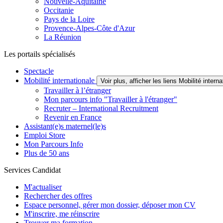
Nouvelle-Aquitaine
Occitanie
Pays de la Loire
Provence-Alpes-Côte d'Azur
La Réunion
Les portails spécialisés
Spectacle
Mobilité internationale
Voir plus, afficher les liens Mobilité interna
Travailler à l’étranger
Mon parcours info "Travailler à l'étranger"
Recruter – International Recruitment
Revenir en France
Assistant(e)s maternel(le)s
Emploi Store
Mon Parcours Info
Plus de 50 ans
Services Candidat
M'actualiser
Rechercher des offres
Espace personnel, gérer mon dossier, déposer mon CV
M'inscrire, me réinscrire
Trouver ma formation