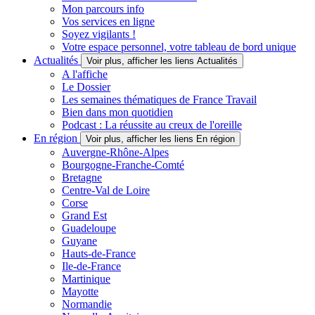
Mon parcours info
Vos services en ligne
Soyez vigilants !
Votre espace personnel, votre tableau de bord unique
Actualités
Voir plus, afficher les liens Actualités
A l'affiche
Le Dossier
Les semaines thématiques de France Travail
Bien dans mon quotidien
Podcast : La réussite au creux de l'oreille
En région
Voir plus, afficher les liens En région
Auvergne-Rhône-Alpes
Bourgogne-Franche-Comté
Bretagne
Centre-Val de Loire
Corse
Grand Est
Guadeloupe
Guyane
Hauts-de-France
Ile-de-France
Martinique
Mayotte
Normandie