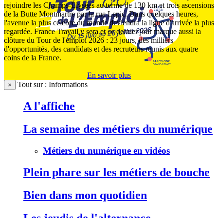
rejoindre les Champs-Élysées au terme de 130 km et trois ascensions
de la Butte Montmartre par la rue Lepic. Dans quelques heures,
l'avenue la plus célèbre du monde deviendra la ligne d'arrivée la plus
regardée. France Travail y sera et ce dernier jour marque aussi la
clôture du Tour de l'emploi 2026 : 23 jours, des milliers
d'opportunités, des candidats et des recruteurs réunis aux quatre
coins de la France.
En savoir plus
Tout sur : Informations
×
A l'affiche
La semaine des métiers du numérique
Métiers du numérique en vidéos
Plein phare sur les métiers de bouche
Bien dans mon quotidien
Les jeudis de l'alternance