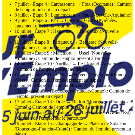
7 juillet - Étape 4 : Carcassonne → Foix (Occitanie) : Camion
de l'emploi présent au départ
8 juillet - Étape 5 : Lannemezan → Pau (Nouvelle-Aquitaine)
9 juillet - Étape 6 : Pau → Gavarnie-Gèdre (Pyrénées,
lancement officiel du Tour de l'emploi)
10 juillet - Étape 7 : Hagetmau → Bordeaux (Nouvelle-
Aquitaine)
11 juillet - Étape 8 : Périgueux → Bergerac (Nouvelle-
Aquitaine) : Camion de l'emploi présent à l'arrivée
12 juillet - Étape 9 : Malemort → Ussel (Nouvelle-
Aquitaine) : Camion de l'emploi présent à l'arrivée
14 juillet - Étape 10 : Aurillac → Le Liorand (Auvergne)
: Camion de l'emploi présent au départ
15 juillet - Étape 11 : Vichy → Nevers (Auvergne-Rhône-
Alpes) : Camion de l'emploi présent au départ
16 juillet - Étape 12 : Circuit Nevers Magny-Cours →
Chalon-sur-Saône (Bourgogne-Franche-Comté) : Camion de
l'emploi présent au départ
17 juillet - Étape 13 : Dole → Belfort (Bourgogne-Franche-
Comté) : Camion de l'emploi présent à l'arrivée
18 juillet - Étape 14 : Mulhouse → Le Markstein (Grand Est)
: Camion de l'emploi sur le parcours
19 juillet - Étape 15 : Champagnole → Plateau de Solaison
(Bourgogne-Franche-Comté) : Camion de l'emploi présent au
départ