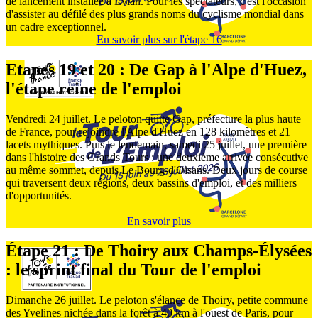
de lancement installée à Évian. Pour les spectateurs, c'est l'occasion
d'assister au défilé des plus grands noms du cyclisme mondial dans
un cadre exceptionnel.
En savoir plus sur l'étape 16
Etapes 19 et 20 : De Gap à l'Alpe d'Huez,
l'étape reine de l'emploi
Vendredi 24 juillet. Le peloton quitte Gap, préfecture la plus haute
de France, pour rejoindre l'Alpe d'Huez en 128 kilomètres et 21
lacets mythiques. Puis le lendemain, samedi 25 juillet, une première
dans l'histoire des Grands Tours : une deuxième arrivée consécutive
au même sommet, depuis Le Bourg-d'Oisans. Deux jours de course
qui traversent deux régions, deux bassins d'emploi, et des milliers
d'opportunités.
En savoir plus
Étape 21 : De Thoiry aux Champs-Élysées
: le sprint final du Tour de l'emploi
Dimanche 26 juillet. Le peloton s'élance de Thoiry, petite commune
des Yvelines nichée dans la forêt à 40 km à l'ouest de Paris, pour