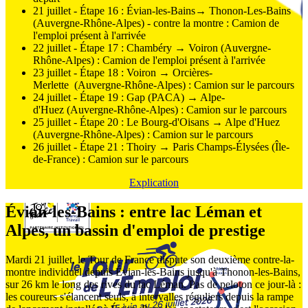
21 juillet - Étape 16 : Évian-les-Bains→ Thonon-Les-Bains
(Auvergne-Rhône-Alpes) - contre la montre : Camion de
l'emploi présent à l'arrivée
22 juillet - Étape 17 : Chambéry → Voiron (Auvergne-
Rhône-Alpes) : Camion de l'emploi présent à l'arrivée
23 juillet - Étape 18 : Voiron → Orcières-
Merlette (Auvergne-Rhône-Alpes) : Camion sur le parcours
24 juillet - Étape 19 : Gap (PACA) → Alpe-
d'Huez (Auvergne-Rhône-Alpes) : Camion sur le parcours
25 juillet - Étape 20 : Le Bourg-d'Oisans → Alpe d'Huez
(Auvergne-Rhône-Alpes) : Camion sur le parcours
26 juillet - Étape 21 : Thoiry → Paris Champs-Élysées (Île-
de-France) : Camion sur le parcours
Explication
Évian-les-Bains : entre lac Léman et
Alpes, un bassin d'emploi de prestige
Mardi 21 juillet, le Tour de France dispute son deuxième contre-la-
montre individuel depuis Évian-les-Bains jusqu'à Thonon-les-Bains,
sur 26 km le long des rives du lac Léman. Pas de peloton ce jour-là :
les coureurs s'élancent seuls, à intervalles réguliers depuis la rampe