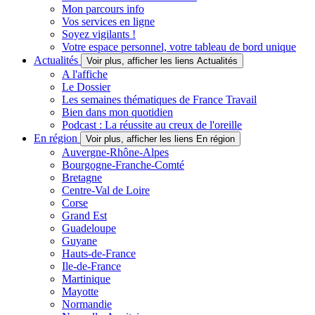
Mon parcours info
Vos services en ligne
Soyez vigilants !
Votre espace personnel, votre tableau de bord unique
Actualités
Voir plus, afficher les liens Actualités
A l'affiche
Le Dossier
Les semaines thématiques de France Travail
Bien dans mon quotidien
Podcast : La réussite au creux de l'oreille
En région
Voir plus, afficher les liens En région
Auvergne-Rhône-Alpes
Bourgogne-Franche-Comté
Bretagne
Centre-Val de Loire
Corse
Grand Est
Guadeloupe
Guyane
Hauts-de-France
Ile-de-France
Martinique
Mayotte
Normandie