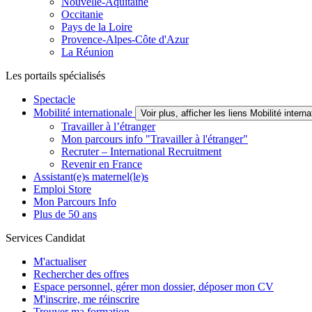
Nouvelle-Aquitaine
Occitanie
Pays de la Loire
Provence-Alpes-Côte d'Azur
La Réunion
Les portails spécialisés
Spectacle
Mobilité internationale
Voir plus, afficher les liens Mobilité interna
Travailler à l’étranger
Mon parcours info "Travailler à l'étranger"
Recruter – International Recruitment
Revenir en France
Assistant(e)s maternel(le)s
Emploi Store
Mon Parcours Info
Plus de 50 ans
Services Candidat
M'actualiser
Rechercher des offres
Espace personnel, gérer mon dossier, déposer mon CV
M'inscrire, me réinscrire
Trouver ma formation