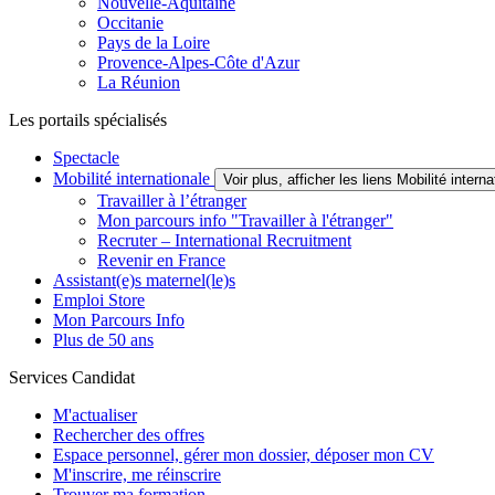
Nouvelle-Aquitaine
Occitanie
Pays de la Loire
Provence-Alpes-Côte d'Azur
La Réunion
Les portails spécialisés
Spectacle
Mobilité internationale
Voir plus, afficher les liens Mobilité interna
Travailler à l’étranger
Mon parcours info "Travailler à l'étranger"
Recruter – International Recruitment
Revenir en France
Assistant(e)s maternel(le)s
Emploi Store
Mon Parcours Info
Plus de 50 ans
Services Candidat
M'actualiser
Rechercher des offres
Espace personnel, gérer mon dossier, déposer mon CV
M'inscrire, me réinscrire
Trouver ma formation