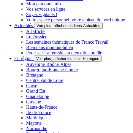
Mon parcours info
Vos services en ligne
Soyez vigilants !
Votre espace personnel, votre tableau de bord unique
Actualités
Voir plus, afficher les liens Actualités
A l'affiche
Le Dossier
Les semaines thématiques de France Travail
Bien dans mon quotidien
Podcast : La réussite au creux de l'oreille
En région
Voir plus, afficher les liens En région
Auvergne-Rhône-Alpes
Bourgogne-Franche-Comté
Bretagne
Centre-Val de Loire
Corse
Grand Est
Guadeloupe
Guyane
Hauts-de-France
Ile-de-France
Martinique
Mayotte
Normandie