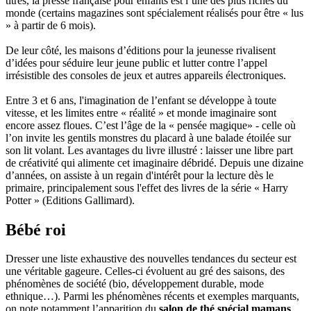
titres, la presse française pour enfants est l’une des plus riches du
monde (certains magazines sont spécialement réalisés pour être « lus
» à partir de 6 mois).
De leur côté, les maisons d’éditions pour la jeunesse rivalisent
d’idées pour séduire leur jeune public et lutter contre l’appel
irrésistible des consoles de jeux et autres appareils électroniques.
Entre 3 et 6 ans, l'imagination de l’enfant se développe à toute
vitesse, et les limites entre « réalité » et monde imaginaire sont
encore assez floues. C’est l’âge de la « pensée magique» - celle où
l’on invite les gentils monstres du placard à une balade étoilée sur
son lit volant. Les avantages du livre illustré : laisser une libre part
de créativité qui alimente cet imaginaire débridé. Depuis une dizaine
d’années, on assiste à un regain d'intérêt pour la lecture dès le
primaire, principalement sous l'effet des livres de la série « Harry
Potter » (Editions Gallimard).
Bébé roi
Dresser une liste exhaustive des nouvelles tendances du secteur est
une véritable gageure. Celles-ci évoluent au gré des saisons, des
phénomènes de société (bio, développement durable, mode
ethnique…). Parmi les phénomènes récents et exemples marquants,
on note notamment l’apparition du
salon de thé spécial mamans
.