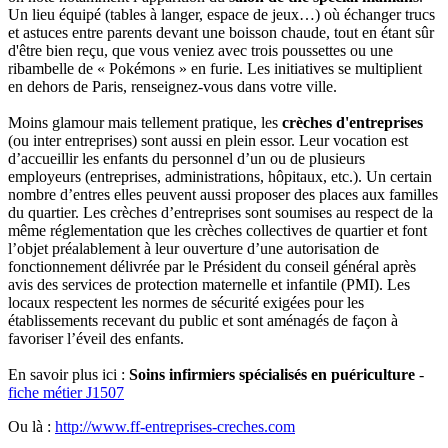
Un lieu équipé (tables à langer, espace de jeux…) où échanger trucs
et astuces entre parents devant une boisson chaude, tout en étant sûr
d'être bien reçu, que vous veniez avec trois poussettes ou une
ribambelle de « Pokémons » en furie. Les initiatives se multiplient
en dehors de Paris, renseignez-vous dans votre ville.
Moins glamour mais tellement pratique, les
crèches d'entreprises
(ou inter entreprises) sont aussi en plein essor. Leur vocation est
d’accueillir les enfants du personnel d’un ou de plusieurs
employeurs (entreprises, administrations, hôpitaux, etc.). Un certain
nombre d’entres elles peuvent aussi proposer des places aux familles
du quartier. Les crèches d’entreprises sont soumises au respect de la
même réglementation que les crèches collectives de quartier et font
l’objet préalablement à leur ouverture d’une autorisation de
fonctionnement délivrée par le Président du conseil général après
avis des services de protection maternelle et infantile (PMI). Les
locaux respectent les normes de sécurité exigées pour les
établissements recevant du public et sont aménagés de façon à
favoriser l’éveil des enfants.
En savoir plus ici :
Soins infirmiers spécialisés en puériculture
-
fiche métier J1507
Ou là :
http://www.ff-entreprises-creches.com