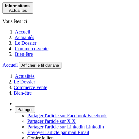
Informations
Actualités
Vous êtes ici
Accueil
Actualités
Le Dossier
Commerce-vente
Bien-être
Accueil
Afficher le fil d'ariane
Actualités
Le Dossier
Commerce-vente
Bien-être
Partager
Partager l'article sur Facebook
Facebook
Partager l'article sur X
X
Partager l'article sur Linkedin
LinkedIn
Envoyer l'article par mail
Email
Copier le lien