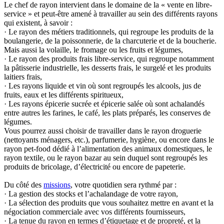
Le chef de rayon intervient dans le domaine de la « vente en libre-
service » et peut-être amené à travailler au sein des différents rayons
qui existent, à savoir :
· Le rayon des métiers traditionnels, qui regroupe les produits de la
boulangerie, de la poissonnerie, de la charcuterie et de la boucherie.
Mais aussi la volaille, le fromage ou les fruits et légumes,
· Le rayon des produits frais libre-service, qui regroupe notamment
la pâtisserie industrielle, les desserts frais, le surgelé et les produits
laitiers frais,
· Les rayons liquide et vin où sont regroupés les alcools, jus de
fruits, eaux et les différents spiritueux,
· Les rayons épicerie sucrée et épicerie salée où sont achalandés
entre autres les farines, le café, les plats préparés, les conserves de
légumes.
Vous pourrez aussi choisir de travailler dans le rayon droguerie
(nettoyants ménagers, etc.), parfumerie, hygiène, ou encore dans le
rayon pet-food dédié à l’alimentation des animaux domestiques, le
rayon textile, ou le rayon bazar au sein duquel sont regroupés les
produits de bricolage, d’électricité ou encore de papeterie.
Du côté des
missions
, votre quotidien sera rythmé par :
· La gestion des stocks et l’achalandage de votre rayon,
· La sélection des produits que vous souhaitez mettre en avant et la
négociation commerciale avec vos différents fournisseurs,
· La tenue du rayon en termes d’étiquetage et de propreté, et la