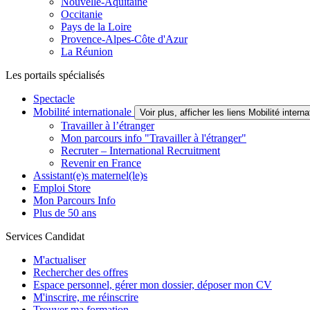
Nouvelle-Aquitaine
Occitanie
Pays de la Loire
Provence-Alpes-Côte d'Azur
La Réunion
Les portails spécialisés
Spectacle
Mobilité internationale
Voir plus, afficher les liens Mobilité interna
Travailler à l’étranger
Mon parcours info "Travailler à l'étranger"
Recruter – International Recruitment
Revenir en France
Assistant(e)s maternel(le)s
Emploi Store
Mon Parcours Info
Plus de 50 ans
Services Candidat
M'actualiser
Rechercher des offres
Espace personnel, gérer mon dossier, déposer mon CV
M'inscrire, me réinscrire
Trouver ma formation