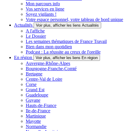
Mon parcours info
Vos services en ligne
Soyez vigilants !
Votre espace personnel, votre tableau de bord unique
Actualités
Voir plus, afficher les liens Actualités
A l'affiche
Le Dossier
Les semaines thématiques de France Travail
Bien dans mon quotidien
Podcast : La réussite au creux de l'oreille
En région
Voir plus, afficher les liens En région
Auvergne-Rhône-Alpes
Bourgogne-Franche-Comté
Bretagne
Centre-Val de Loire
Corse
Grand Est
Guadeloupe
Guyane
Hauts-de-France
Ile-de-France
Martinique
Mayotte
Normandie