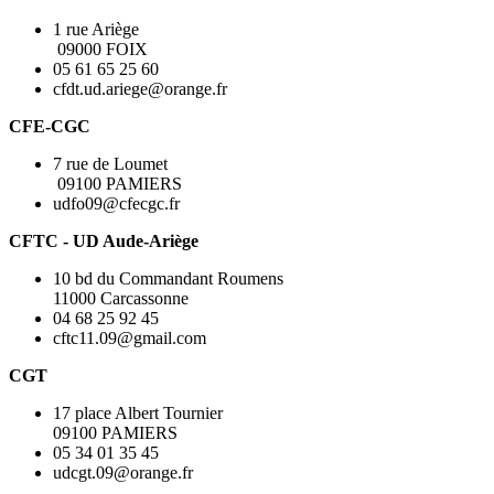
1 rue Ariège
09000 FOIX
05 61 65 25 60
cfdt.ud.ariege@orange.fr
CFE-CGC
7 rue de Loumet
09100 PAMIERS
udfo09@cfecgc.fr
CFTC - UD Aude-Ariège
10 bd du Commandant Roumens
11000 Carcassonne
04 68 25 92 45
cftc11.09@gmail.com
CGT
17 place Albert Tournier
09100 PAMIERS
05 34 01 35 45
udcgt.09@orange.fr