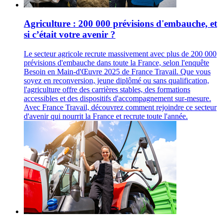
Agriculture : 200 000 prévisions d'embauche, et
si c’était votre avenir ?
Le secteur agricole recrute massivement avec plus de 200 000
prévisions d'embauche dans toute la France, selon l'enquête
Besoin en Main-d'Œuvre 2025 de France Travail. Que vous
soyez en reconversion, jeune diplômé ou sans qualification,
l'agriculture offre des carrières stables, des formations
accessibles et des dispositifs d'accompagnement sur-mesure.
Avec France Travail, découvrez comment rejoindre ce secteur
d'avenir qui nourrit la France et recrute toute l'année.