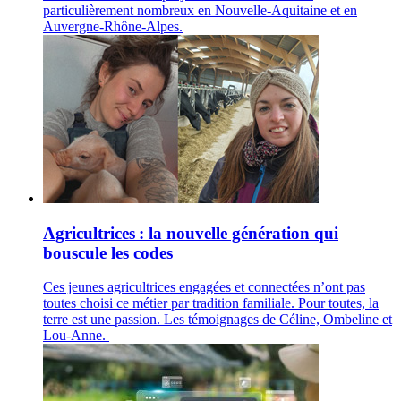
particulièrement nombreux en Nouvelle-Aquitaine et en
Auvergne-Rhône-Alpes.
Agricultrices : la nouvelle génération qui
bouscule les codes
Ces jeunes agricultrices engagées et connectées n’ont pas
toutes choisi ce métier par tradition familiale. Pour toutes, la
terre est une passion. Les témoignages de Céline, Ombeline et
Lou-Anne.