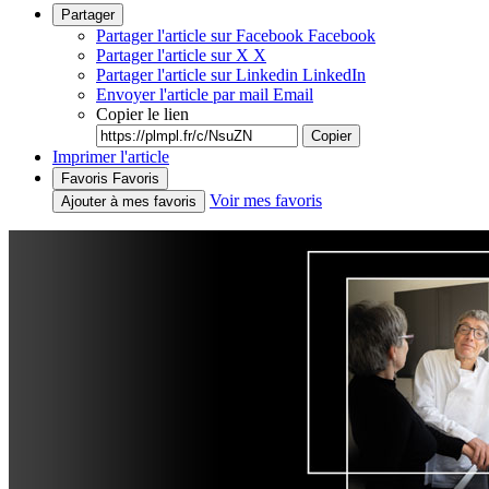
Partager
Partager l'article sur Facebook
Facebook
Partager l'article sur X
X
Partager l'article sur Linkedin
LinkedIn
Envoyer l'article par mail
Email
Copier le lien
Copier
Imprimer l'article
Favoris
Favoris
Voir mes favoris
Ajouter à mes favoris