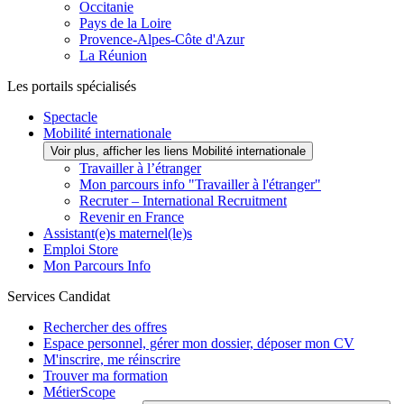
Occitanie
Pays de la Loire
Provence-Alpes-Côte d'Azur
La Réunion
Les portails spécialisés
Spectacle
Mobilité internationale
Voir plus, afficher les liens Mobilité internationale
Travailler à l’étranger
Mon parcours info "Travailler à l'étranger"
Recruter – International Recruitment
Revenir en France
Assistant(e)s maternel(le)s
Emploi Store
Mon Parcours Info
Services Candidat
Rechercher des offres
Espace personnel, gérer mon dossier, déposer mon CV
M'inscrire, me réinscrire
Trouver ma formation
MétierScope