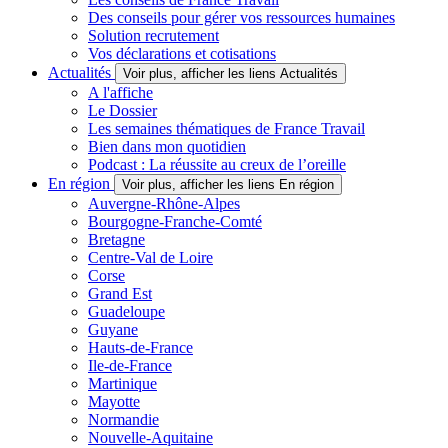
Des conseils pour gérer vos ressources humaines
Solution recrutement
Vos déclarations et cotisations
Actualités
Voir plus, afficher les liens Actualités
A l'affiche
Le Dossier
Les semaines thématiques de France Travail
Bien dans mon quotidien
Podcast : La réussite au creux de l’oreille
En région
Voir plus, afficher les liens En région
Auvergne-Rhône-Alpes
Bourgogne-Franche-Comté
Bretagne
Centre-Val de Loire
Corse
Grand Est
Guadeloupe
Guyane
Hauts-de-France
Ile-de-France
Martinique
Mayotte
Normandie
Nouvelle-Aquitaine