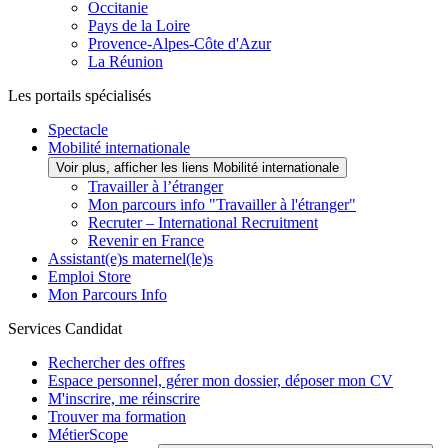
Occitanie
Pays de la Loire
Provence-Alpes-Côte d'Azur
La Réunion
Les portails spécialisés
Spectacle
Mobilité internationale
Voir plus, afficher les liens Mobilité internationale
Travailler à l’étranger
Mon parcours info "Travailler à l'étranger"
Recruter – International Recruitment
Revenir en France
Assistant(e)s maternel(le)s
Emploi Store
Mon Parcours Info
Services Candidat
Rechercher des offres
Espace personnel, gérer mon dossier, déposer mon CV
M'inscrire, me réinscrire
Trouver ma formation
MétierScope