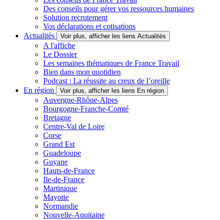
Des conseils pour gérer vos ressources humaines
Solution recrutement
Vos déclarations et cotisations
Actualités
Voir plus, afficher les liens Actualités
A l'affiche
Le Dossier
Les semaines thématiques de France Travail
Bien dans mon quotidien
Podcast : La réussite au creux de l’oreille
En région
Voir plus, afficher les liens En région
Auvergne-Rhône-Alpes
Bourgogne-Franche-Comté
Bretagne
Centre-Val de Loire
Corse
Grand Est
Guadeloupe
Guyane
Hauts-de-France
Ile-de-France
Martinique
Mayotte
Normandie
Nouvelle-Aquitaine