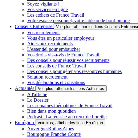
Soyez vigilants !
Vos services en ligne
Les ateliers de France Travail
Votre espace personnel, votre tableau de bord unique
Conseils Entreprise
Voir plus, afficher les liens Conseils Entrepris
Vos recrutements
Vous êtes un particulier employeur
Aides aux recrutements
L'essentiel pour embaucher
Vos droits vis-à-vis de France Travail
Des conseils pour réussir vos recrutements
Les conseils de France Travail
Des conseils pour gérer vos ressources humaines
Solution recrutement
Vos déclarations et cotisations
Actualités
Voir plus, afficher les liens Actualités
A l'affiche
Le Dossier
Les semaines thématiques de France Travail
Bien dans mon quotidien
Podcast : La réussite au creux de l’oreille
En région
Voir plus, afficher les liens En région
Auvergne-Rhône-Alpes
Bourgogne-Franche-Comté