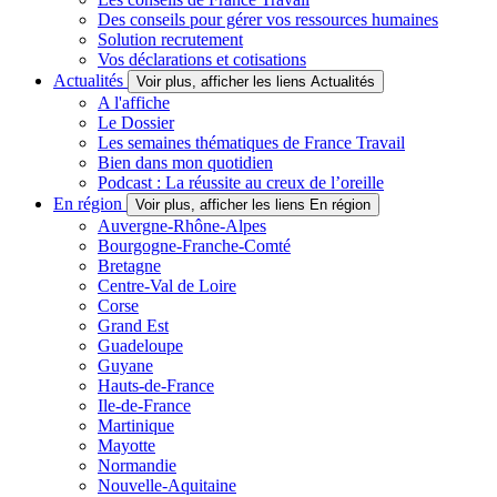
Des conseils pour gérer vos ressources humaines
Solution recrutement
Vos déclarations et cotisations
Actualités
Voir plus, afficher les liens Actualités
A l'affiche
Le Dossier
Les semaines thématiques de France Travail
Bien dans mon quotidien
Podcast : La réussite au creux de l’oreille
En région
Voir plus, afficher les liens En région
Auvergne-Rhône-Alpes
Bourgogne-Franche-Comté
Bretagne
Centre-Val de Loire
Corse
Grand Est
Guadeloupe
Guyane
Hauts-de-France
Ile-de-France
Martinique
Mayotte
Normandie
Nouvelle-Aquitaine