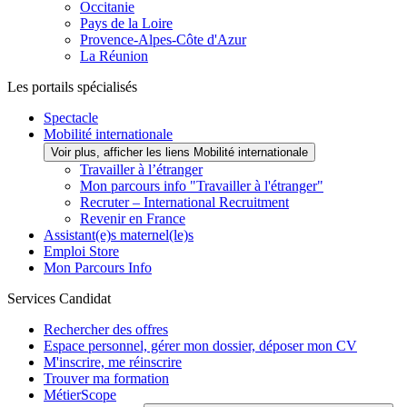
Occitanie
Pays de la Loire
Provence-Alpes-Côte d'Azur
La Réunion
Les portails spécialisés
Spectacle
Mobilité internationale
Voir plus, afficher les liens Mobilité internationale
Travailler à l’étranger
Mon parcours info "Travailler à l'étranger"
Recruter – International Recruitment
Revenir en France
Assistant(e)s maternel(le)s
Emploi Store
Mon Parcours Info
Services Candidat
Rechercher des offres
Espace personnel, gérer mon dossier, déposer mon CV
M'inscrire, me réinscrire
Trouver ma formation
MétierScope