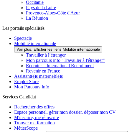
Occitanie
Pays de la Loire
Provence-Alpes-Côte d'Azur
La Réunion
Les portails spécialisés
Spectacle
Mobilité internationale
Voir plus, afficher les liens Mobilité internationale
Travailler à l’étranger
Mon parcours info "Travailler à l'étranger"
Recruter – International Recruitment
Revenir en France
Assistant(e)s maternel(le)s
Emploi Store
Mon Parcours Info
Services Candidat
Rechercher des offres
Espace personnel, gérer mon dossier, déposer mon CV
M'inscrire, me réinscrire
Trouver ma formation
MétierScope