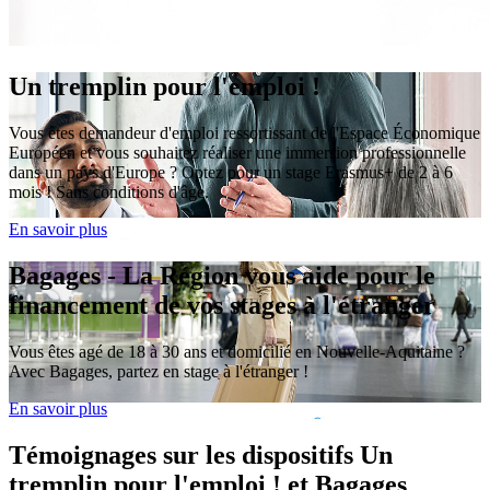
Un tremplin pour l'emploi !
Vous êtes demandeur d'emploi ressortissant de l'Espace Économique
Européen et vous souhaitez réaliser une immersion professionnelle
dans un pays d'Europe ? Optez pour un stage Erasmus+ de 2 à 6
mois ! Sans conditions d'âge.
En savoir plus
Bagages - La Région vous aide pour le
financement de vos stages à l'étranger
Vous êtes agé de 18 à 30 ans et domicilié en Nouvelle-Aquitaine ?
Avec Bagages, partez en stage à l'étranger !
En savoir plus
Témoignages sur les dispositifs Un
tremplin pour l'emploi ! et Bagages