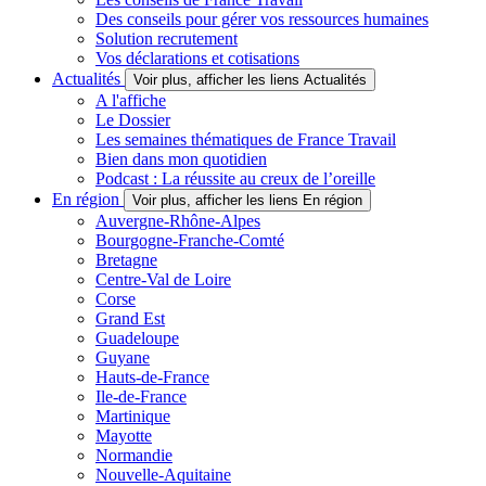
Des conseils pour gérer vos ressources humaines
Solution recrutement
Vos déclarations et cotisations
Actualités
Voir plus, afficher les liens Actualités
A l'affiche
Le Dossier
Les semaines thématiques de France Travail
Bien dans mon quotidien
Podcast : La réussite au creux de l’oreille
En région
Voir plus, afficher les liens En région
Auvergne-Rhône-Alpes
Bourgogne-Franche-Comté
Bretagne
Centre-Val de Loire
Corse
Grand Est
Guadeloupe
Guyane
Hauts-de-France
Ile-de-France
Martinique
Mayotte
Normandie
Nouvelle-Aquitaine