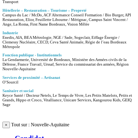
Transport
Hôtellerie – Restauration – Tourisme – Propreté
Campus du Lac / McDo, ACF Alternance Conseil Formation / Bio Burger, API
Restauration, Elior, Feuillette Libourne / Mérignac, Campus Saint Vincent /
Ange, La Roma, First Name Bordeaux, Vision Mêlée
Industrie
Enedis, AIA, BEA Métrologie, NGE / Sade, Sogeclair, Eiffage Énergie /
Clemessy Nucléaire, CECD, Ceva Santé Animale, Régie de l’eau Bordeaux
Métropole
Fonction publique - Institutionnels
La Gendarmerie, Université de Bordeaux, Ministère des Armées civils de la
Défense, France Travail, Urssaf, Service du commissariat des armées, Région
Nouvelle-Aquitaine
Services de proximité – Artisanat
O’Sourcil
Sanitaire et social
Keyce Santé / Docteur Netels, Le Temps de Vivre, Les Petits Matelots, Petits et
Grands, Hippo et Croco, Vitalliance, Unicare Services, Kangourou Kids, GEIQ
Sage
Tout sur : Nouvelle-Aquitaine
×