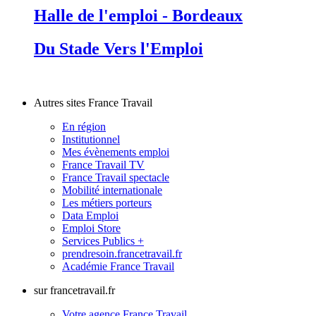
Halle de l'emploi - Bordeaux
Du Stade Vers l'Emploi
Autres sites France Travail
En région
Institutionnel
Mes évènements emploi
France Travail TV
France Travail spectacle
Mobilité internationale
Les métiers porteurs
Data Emploi
Emploi Store
Services Publics +
prendresoin.francetravail.fr
Académie France Travail
sur francetravail.fr
Votre agence France Travail