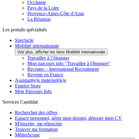
Occitanie
Pays de la Loire
Provence-Alpes-Côte d'Azur
La Réunion
Les portails spécialisés
Spectacle
Mobilité internationale
Voir plus, afficher les liens Mobilité internationale
Travailler à l’étranger
Mon parcours info "Travailler à l'étranger"
Recruter – International Recruitment
Revenir en France
Assistant(e)s maternel(le)s
Emploi Store
Mon Parcours Info
Services Candidat
Rechercher des offres
Espace personnel, gérer mon dossier, déposer mon CV
M'inscrire, me réinscrire
Trouver ma formation
MétierScope