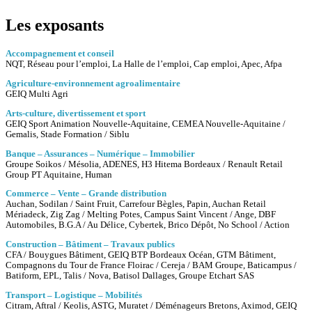
Les exposants
Accompagnement et conseil
NQT, Réseau pour l’emploi, La Halle de l’emploi, Cap emploi, Apec, Afpa
Agriculture-environnement agroalimentaire
GEIQ Multi Agri
Arts-culture, divertissement et sport
GEIQ Sport Animation Nouvelle-Aquitaine, CEMEA Nouvelle-Aquitaine /
Gemalis, Stade Formation / Siblu
Banque – Assurances – Numérique – Immobilier
Groupe Soikos / Mésolia, ADENES, H3 Hitema Bordeaux / Renault Retail
Group PT Aquitaine, Human
Commerce – Vente – Grande distribution
Auchan, Sodilan / Saint Fruit, Carrefour Bègles, Papin, Auchan Retail
Mériadeck, Zig Zag / Melting Potes, Campus Saint Vincent / Ange, DBF
Automobiles, B.G.A / Au Délice, Cybertek, Brico Dépôt, No School / Action
Construction – Bâtiment – Travaux publics
CFA / Bouygues Bâtiment, GEIQ BTP Bordeaux Océan, GTM Bâtiment,
Compagnons du Tour de France Floirac / Cereja / BAM Groupe, Baticampus /
Batiform, EPL, Talis / Nova, Batisol Dallages, Groupe Etchart SAS
Transport – Logistique – Mobilités
Citram, Aftral / Keolis, ASTG, Muratet / Déménageurs Bretons, Aximod, GEIQ