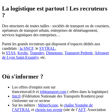
La logistique est partout ! Les recruteurs
?
Des structures de toutes tailles : sociétés de transport ou de coursiers,
opérateurs de transport urbain, entreprises de déménagement,
services logistiques des entreprises…
Parmi les grands recruteurs qui disposent d’espaces dédiés aux
candidats :
la SNCF,
le
SYTRAL
,
la
STAS
,
Keolis
,
Transdev
,
Dimotrans
,
Transport Pedretti
,
Aéroport
de Lyon Saint-Exupéry
, etc.
Où s'informer ?
Les offres d'emploi sont sur
francetravail.fr et
jobtransport.com
( offres dans la logistique)
fntr.fr
(Fédération Nationale des Transports Routiers) pour
s'informer sur ce secteur
Sur les métiers :
MétierScope
, la
chaîne Youtube de
l’AFTRAL
et
choisis ton avenir
(site de l’
AFT,
Association