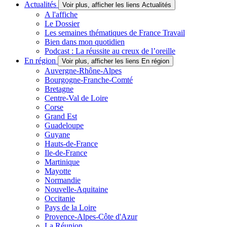
Actualités
Voir plus, afficher les liens Actualités
A l'affiche
Le Dossier
Les semaines thématiques de France Travail
Bien dans mon quotidien
Podcast : La réussite au creux de l’oreille
En région
Voir plus, afficher les liens En région
Auvergne-Rhône-Alpes
Bourgogne-Franche-Comté
Bretagne
Centre-Val de Loire
Corse
Grand Est
Guadeloupe
Guyane
Hauts-de-France
Ile-de-France
Martinique
Mayotte
Normandie
Nouvelle-Aquitaine
Occitanie
Pays de la Loire
Provence-Alpes-Côte d'Azur
La Réunion