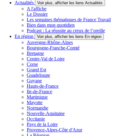
Actualités
Voir plus, afficher les liens Actualités
A l'affiche
Le Dossier
Les semaines thématiques de France Travail
Bien dans mon quotidien
Podcast : La réussite au creux de l’oreille
En région
Voir plus, afficher les liens En région
Auvergne-Rhône-Alpes
Bourgogne-Franche-Comté
Bretagne
Centre-Val de Loire
Corse
Grand Est
Guadeloupe
Guyane
Hauts-de-France
Ile-de-France
Martinique
Mayotte
Normandie
Nouvelle-Aquitaine
Occitanie
Pays de la Loire
Provence-Alpes-Côte d'Azur
La Réunion