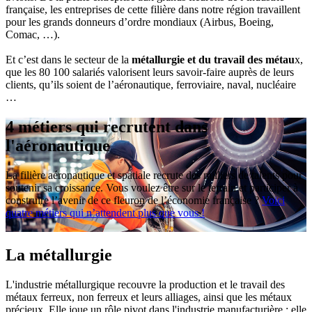
française, les entreprises de cette filière dans notre région travaillent
pour les grands donneurs d’ordre mondiaux (Airbus, Boeing,
Comac, …).
Et c’est dans le secteur de la
métallurgie et du travail des métau
x,
que les 80 100 salariés valorisent leurs savoir-faire auprès de leurs
clients, qu’ils soient de l’aéronautique, ferroviaire, naval, nucléaire
…
4 métiers qui recrutent dans
l'aéronautique
La filière aéronautique et spatiale recrute des milliers de talents pour
soutenir sa croissance. Vous voulez être sur le terrain et participer à
construire l’avenir de ce fleuron de l’économie française ?
Voici
quatre métiers qui n’attendent plus que vous !
La métallurgie
L'industrie métallurgique recouvre la production et le travail des
métaux ferreux, non ferreux et leurs alliages, ainsi que les métaux
précieux. Elle joue un rôle pivot dans l'industrie manufacturière : elle