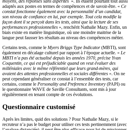
moyens, des réponses sans aspérités
». Ils étaient pourtant tout aussi
adaptés aux postes en termes de compétences et de savoir-être. «
Ce
constat fonctionne également avec la personnalité d’un candidat,
son niveau de confiance en lui, par exemple. Tout cela modifie la
façon dont il se perçoit dans les tests, ainsi que la lecture de ses
performances professionnelles
», renchérit Nathalie Mazy. Enfin, un
biais existe en matière linguistique, où une moindre maitrise de la
langue peut fausser les résultats au niveau des compétences métier.
Certains tests, comme le
Myers Briggs Type Indicator
(MBTI), sont
également en décalage culturel par rapport à l’époque actuelle. «
Le
MBTI n’a pas été actualisé depuis les années 1970, précise Yvan
Coquentin, ce qui est préjudiciable quand on veut évaluer des
milléniales avec le même référentiel que leurs grand-mères, qui
avaient des attentes professionnelles et sociales différentes
». On ne
peut cependant généraliser ce constat à l’ensemble des tests, car
certains, comme le
Personality and Preference Inventory
(PAPI) ou
le questionnaire WAVE de Saville Consultants, sont mis à jour
régulièrement en tenant compte de ces évolutions.
Questionnaire customisé
Après les limites, quid des solutions ? Pour Nathalie Mazy, si le
recruteur n’a pas le budget pour utiliser ces tests pertinemment (avec
l’analyse distanciée), il peut être plus efficace pour lui de missionner