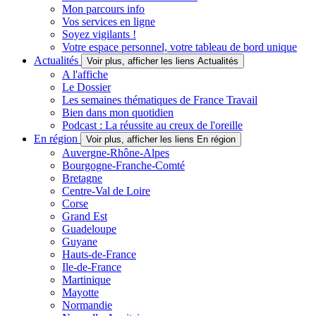
Mon parcours info
Vos services en ligne
Soyez vigilants !
Votre espace personnel, votre tableau de bord unique
Actualités
Voir plus, afficher les liens Actualités
A l'affiche
Le Dossier
Les semaines thématiques de France Travail
Bien dans mon quotidien
Podcast : La réussite au creux de l'oreille
En région
Voir plus, afficher les liens En région
Auvergne-Rhône-Alpes
Bourgogne-Franche-Comté
Bretagne
Centre-Val de Loire
Corse
Grand Est
Guadeloupe
Guyane
Hauts-de-France
Ile-de-France
Martinique
Mayotte
Normandie