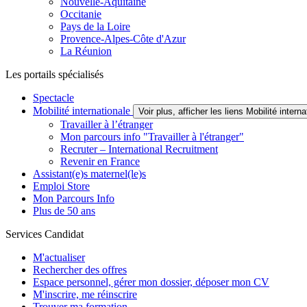
Nouvelle-Aquitaine
Occitanie
Pays de la Loire
Provence-Alpes-Côte d'Azur
La Réunion
Les portails spécialisés
Spectacle
Mobilité internationale
Voir plus, afficher les liens Mobilité interna
Travailler à l’étranger
Mon parcours info "Travailler à l'étranger"
Recruter – International Recruitment
Revenir en France
Assistant(e)s maternel(le)s
Emploi Store
Mon Parcours Info
Plus de 50 ans
Services Candidat
M'actualiser
Rechercher des offres
Espace personnel, gérer mon dossier, déposer mon CV
M'inscrire, me réinscrire
Trouver ma formation