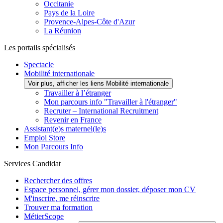
Occitanie
Pays de la Loire
Provence-Alpes-Côte d'Azur
La Réunion
Les portails spécialisés
Spectacle
Mobilité internationale
Voir plus, afficher les liens Mobilité internationale
Travailler à l’étranger
Mon parcours info "Travailler à l'étranger"
Recruter – International Recruitment
Revenir en France
Assistant(e)s maternel(le)s
Emploi Store
Mon Parcours Info
Services Candidat
Rechercher des offres
Espace personnel, gérer mon dossier, déposer mon CV
M'inscrire, me réinscrire
Trouver ma formation
MétierScope