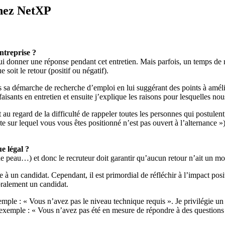
chez NetXP
ntreprise ?
lui donner une réponse pendant cet entretien. Mais parfois, un temps de 
 soit le retour (positif ou négatif).
s sa démarche de recherche d’emploi en lui suggérant des points à amélior
sfaisants en entretien et ensuite j’explique les raisons pour lesquelles n
t au regard de la difficulté de rappeler toutes les personnes qui postulen
te sur lequel vous vous êtes positionné n’est pas ouvert à l’alternance
ue légal ?
r de peau…) et donc le recruteur doit garantir qu’aucun retour n’ait un mo
e à un candidat. Cependant, il est primordial de réfléchir à l’impact po
oralement un candidat.
xemple : « Vous n’avez pas le niveau technique requis ». Je privilégie u
 exemple : « Vous n’avez pas été en mesure de répondre à des questions 