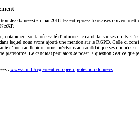
tement
on des données) en mai 2018, les entreprises françaises doivent mettre 
 NetXP.
notamment sur la nécessité d’informer le candidat sur ses droits. C’est 
dans lequel nous avons ajouté une mention sur le RGPD. Celle-ci consis
 suite d’une candidature, nous précisons au candidat que ses données ser
e plateforme. Le candidat peut alors se poser la question : est-ce que j
nées :
www.cnil.fr/reglement-europeen-protection-donnees