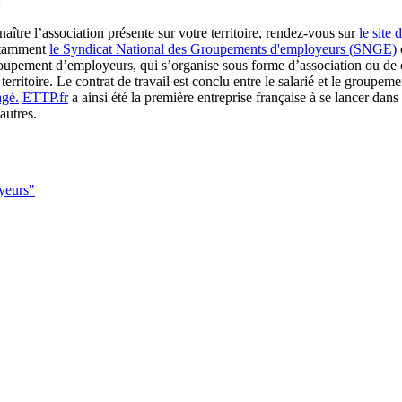
:
aître l’association présente sur votre territoire, rendez-vous sur
le site
otamment
le Syndicat National des Groupements d'employeurs (SNGE)
pement d’employeurs, qui s’organise sous forme d’association ou de coo
territoire. Le contrat de travail est conclu entre le salarié et le groupe
agé.
ETTP.fr
a ainsi été la première entreprise française à se lancer dans 
autres.
oyeurs"