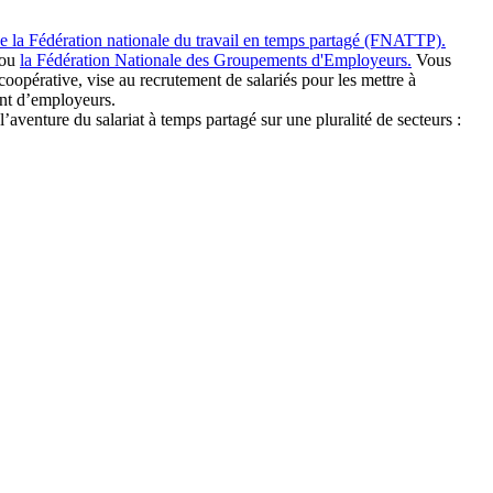
 de la Fédération nationale du travail en temps partagé (FNATTP).
ou
la Fédération Nationale des Groupements d'Employeurs.
Vous
pérative, vise au recrutement de salariés pour les mettre à
ment d’employeurs.
l’aventure du salariat à temps partagé sur une pluralité de secteurs :