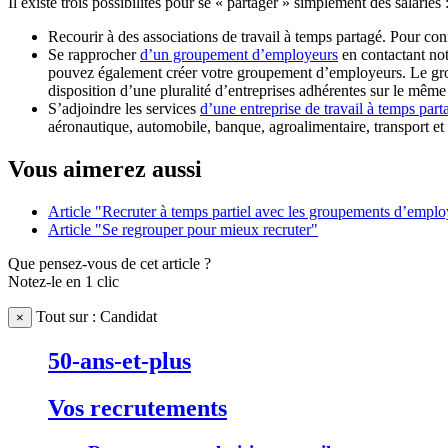
Il existe trois possibilités pour se « partager » simplement des salariés 
Recourir à des associations de travail à temps partagé. Pour conn
Se rapprocher
d’un groupement d’employeurs
en contactant n
pouvez également créer votre groupement d’employeurs. Le grou
disposition d’une pluralité d’entreprises adhérentes sur le même 
S’adjoindre les services
d’une entreprise de travail à temps part
aéronautique, automobile, banque, agroalimentaire, transport et 
Vous aimerez aussi
Article "Recruter à temps partiel avec les groupements d’empl
Article "Se regrouper pour mieux recruter"
Que pensez-vous de cet article ?
Notez-le en 1 clic
Tout sur : Candidat
×
50-ans-et-plus
Vos recrutements