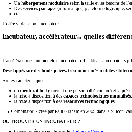
Un
hébergement modulaire
selon la taille et les besoins de l
Des
services partagés
(informatique, plateforme logistique, secré
etc.
L'offre varie selon l'incubateur.
Incubateur, accélérateur... quelles différen
L'accélérateur est un modèle d'incubateur (cf. tableau - incubateurs pri
Développés sur des fonds privés, ils sont orientés mobiles / Interne
Autres caractéristiques :
un
mentorat fort
(souvent une personnalité connue) et la prés
la mise à disposition à des
espaces technologiques mutualisés
,
la mise à disposition à des
ressources technologiques
.
« Y Combinator » créé par Paul Graham en 2005 dans la Silicon Valley,
OÙ TROUVER UN INCUBATEUR ?
Consultez également le site de
Bpifrance Création
.