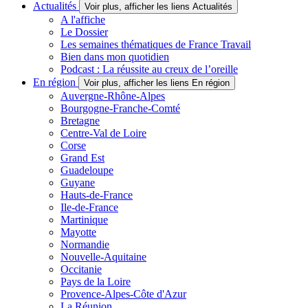
Actualités
Voir plus, afficher les liens Actualités
A l'affiche
Le Dossier
Les semaines thématiques de France Travail
Bien dans mon quotidien
Podcast : La réussite au creux de l’oreille
En région
Voir plus, afficher les liens En région
Auvergne-Rhône-Alpes
Bourgogne-Franche-Comté
Bretagne
Centre-Val de Loire
Corse
Grand Est
Guadeloupe
Guyane
Hauts-de-France
Ile-de-France
Martinique
Mayotte
Normandie
Nouvelle-Aquitaine
Occitanie
Pays de la Loire
Provence-Alpes-Côte d'Azur
La Réunion