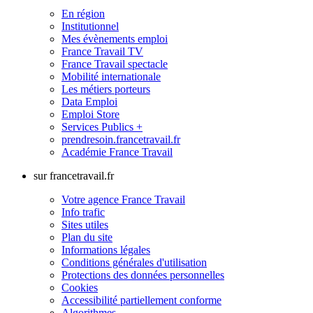
En région
Institutionnel
Mes évènements emploi
France Travail TV
France Travail spectacle
Mobilité internationale
Les métiers porteurs
Data Emploi
Emploi Store
Services Publics +
prendresoin.francetravail.fr
Académie France Travail
sur francetravail.fr
Votre agence France Travail
Info trafic
Sites utiles
Plan du site
Informations légales
Conditions générales d'utilisation
Protections des données personnelles
Cookies
Accessibilité partiellement conforme
Algorithmes