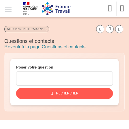
Accéder
Accéder
Accéder
Version
au
au
au
Version
contrastée
MENU
menu
contenu
pied
malvoyants
CONNEXION
REC
principal
de
page
Favo
AFFICHER LE FIL D'ARIANE
Imprimer l'
Questions et contacts
Revenir à la page Questions et contacts
Poser votre question
DES
RECHERCHER
INFORMATIONS
SUR
VOTRE
QUESTION