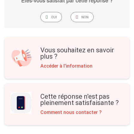
Êtes-vous satisfait par cette réponse ?
JE
LABELNEGATIVESRONLY
OUI
NON
SUIS
SATISFAIT
PAR
LA
RÉPONSE
Vous souhaitez en savoir
plus ?
Accéder à l'information
Cette réponse n'est pas
pleinement satisfaisante ?
Comment nous contacter ?