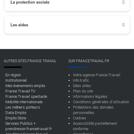
La protection sociale
Les aides
AUTRES SITES FRANCE TRAVAIL
SUR FRANCETRAVAIL.FR
En région
Votre agence France Travail
Institutionnel
Info trafic
Mes évènements emploi
Sites utiles
France Travail TV
Plan du site
France Travail spectacle
Informations légales
Mobilité internationale
Conditions générales d'utilisation
Les métiers porteurs
Protections des données
Data Emploi
personnelles
Emploi Store
Cookies
Services Publics +
Accessibilité partiellement
prendresoin.francetravail.fr
conforme