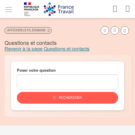
Accéder
Accéder
Accéder
Version
au
au
au
Version
contrastée
MENU
menu
contenu
pied
malvoyants
CONNEXION
REC
principal
de
page
Favo
AFFICHER LE FIL D'ARIANE
Imprimer l'
Questions et contacts
Revenir à la page Questions et contacts
Poser votre question
DES
RECHERCHER
INFORMATIONS
SUR
VOTRE
QUESTION