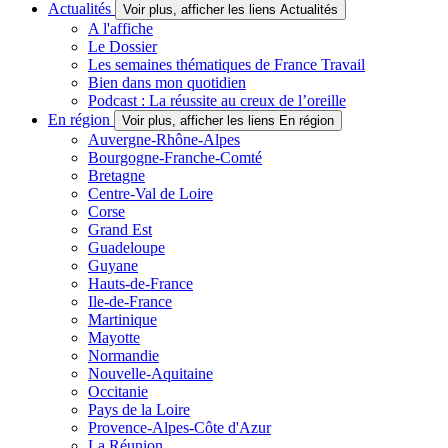
Actualités
Voir plus, afficher les liens Actualités
A l'affiche
Le Dossier
Les semaines thématiques de France Travail
Bien dans mon quotidien
Podcast : La réussite au creux de l’oreille
En région
Voir plus, afficher les liens En région
Auvergne-Rhône-Alpes
Bourgogne-Franche-Comté
Bretagne
Centre-Val de Loire
Corse
Grand Est
Guadeloupe
Guyane
Hauts-de-France
Ile-de-France
Martinique
Mayotte
Normandie
Nouvelle-Aquitaine
Occitanie
Pays de la Loire
Provence-Alpes-Côte d'Azur
La Réunion