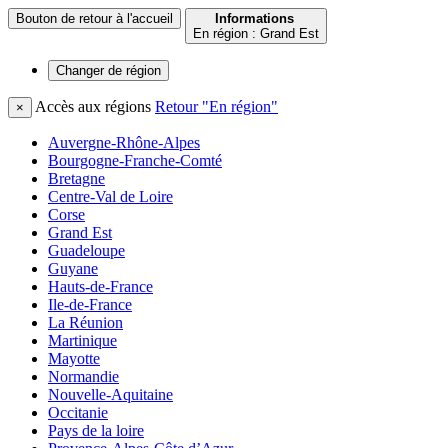
Bouton de retour à l'accueil
Informations
En région : Grand Est
Changer de
région
Accès aux régions
Retour "En région"
×
Auvergne-Rhône-Alpes
Bourgogne-Franche-Comté
Bretagne
Centre-Val de Loire
Corse
Grand Est
Guadeloupe
Guyane
Hauts-de-France
Ile-de-France
La Réunion
Martinique
Mayotte
Normandie
Nouvelle-Aquitaine
Occitanie
Pays de la loire