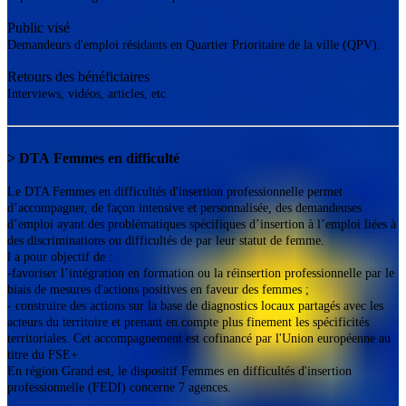
Public visé
Demandeurs d'emploi résidants en Quartier Prioritaire de la ville (QPV).
Retours des bénéficiaires
Interviews, vidéos, articles, etc
> DTA
Femmes en difficulté
Le DTA Femmes en difficultés d'insertion professionnelle permet
d’accompagner, de façon intensive et personnalisée, des demandeuses
d’emploi ayant des problématiques spécifiques d’insertion à l’emploi liées à
des discriminations ou difficultés de par leur statut de femme.
l a pour objectif de :
-favoriser l’intégration en formation ou la réinsertion professionnelle par le
biais de mesures d'actions positives en faveur des femmes ;
- construire des actions sur la base de diagnostics locaux partagés avec les
acteurs du territoire et prenant en compte plus finement les spécificités
territoriales. Cet accompagnement est cofinancé par l'Union européenne au
titre du FSE+.
En région Grand est, le dispositif Femmes en difficultés d'insertion
professionnelle (FEDI) concerne 7 agences.