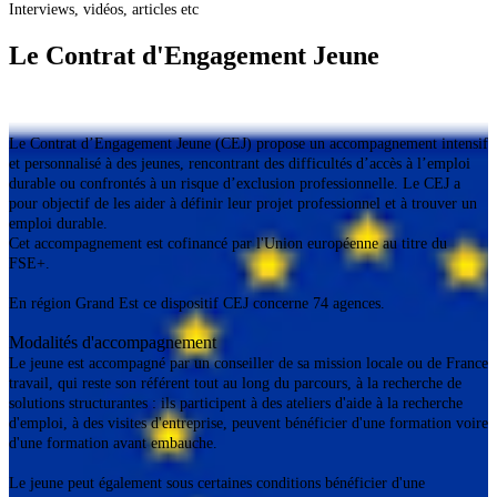
Interviews, vidéos, articles etc
Le Contrat d'Engagement Jeune
Le Contrat d’Engagement Jeune (CEJ) propose un accompagnement intensif
et personnalisé à des jeunes, rencontrant des difficultés d’accès à l’emploi
durable ou confrontés à un risque d’exclusion professionnelle. Le CEJ a
pour objectif de les aider à définir leur projet professionnel et à trouver un
emploi durable.
Cet accompagnement est cofinancé par l'Union européenne au titre du
FSE+.
En région Grand Est ce dispositif CEJ concerne 74 agences.
Modalités d'accompagnement
Le jeune est accompagné par un conseiller de sa mission locale ou de France
travail, qui reste son référent tout au long du parcours, à la recherche de
solutions structurantes : ils participent à des ateliers d'aide à la recherche
d'emploi, à des visites d'entreprise, peuvent bénéficier d'une formation voire
d'une formation avant embauche.
Le jeune peut également sous certaines conditions bénéficier d'une