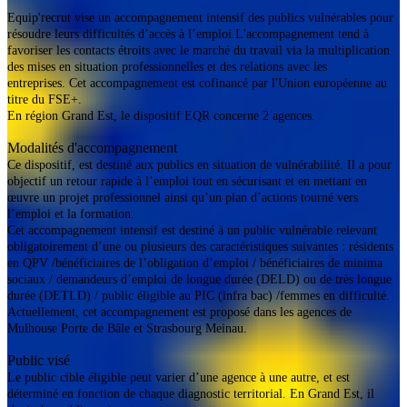
Equip'recrut vise un accompagnement intensif des publics vulnérables pour
résoudre leurs difficultés d’accès à l’emploi.L'accompagnement tend à
favoriser les contacts étroits avec le marché du travail via la multiplication
des mises en situation professionnelles et des relations avec les
entreprises. Cet accompagnement est cofinancé par l'Union européenne au
titre du FSE+.
En région Grand Est, le dispositif EQR concerne 2 agences.
Modalités d'accompagnement
Ce dispositif, est destiné aux publics en situation de vulnérabilité. Il a pour
objectif un retour rapide à l’emploi tout en sécurisant et en mettant en
œuvre un projet professionnel ainsi qu’un plan d’actions tourné vers
l’emploi et la formation.
Cet accompagnement intensif est destiné à un public vulnérable relevant
obligatoirement d’une ou plusieurs des caractéristiques suivantes : résidents
en QPV /bénéficiaires de l’obligation d’emploi / bénéficiaires de minima
sociaux / demandeurs d’emploi de longue durée (DELD) ou de très longue
durée (DETLD) / public éligible au PIC (infra bac) /femmes en difficulté.
Actuellement, cet accompagnement est proposé dans les agences de
Mulhouse Porte de Bâle et Strasbourg Meinau.
Public visé
Le public cible éligible peut varier d’une agence à une autre, et est
déterminé en fonction de chaque diagnostic territorial. En Grand Est, il