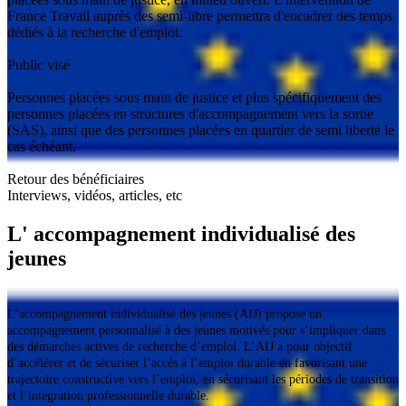
France Travail auprès des semi-libre permettra d'encadrer des temps
dédiés à la recherche d'emploi.
Public visé
Personnes placées sous main de justice et plus spécifiquement des
personnes placées en structures d'accompagnement vers la sortie
(SAS), ainsi que des personnes placées en quartier de semi liberté le
cas échéant.
Retour des bénéficiaires
Interviews, vidéos, articles, etc
L' accompagnement individualisé des
jeunes
L’accompagnement individualisé des jeunes (AIJ) propose un
accompagnement personnalisé à des jeunes motivés pour s’impliquer dans
des démarches actives de recherche d’emploi. L’AIJ a pour objectif
d’accélérer et de sécuriser l’accès à l’emploi durable en favorisant une
trajectoire constructive vers l’emploi, en sécurisant les périodes de transition
et l’intégration professionnelle durable.