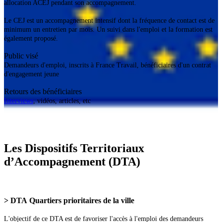
allocation ACEJ pendant son accompagnement.
Le CEJ est un accompagnement intensif dont la fréquence de contact est de
minimum un entretien par mois. Un suivi dans l'emploi et la formation est
également proposé.
Public visé
Demandeurs d'emploi, inscrits à France Travail, bénéficiaires d'un contrat
d'engagement jeune
Retours des bénéficiaires
Interviews
, vidéos, articles, etc
Les Dispositifs Territoriaux
d’Accompagnement (DTA)
> DTA Quartiers prioritaires de la ville
L'objectif de ce DTA est de favoriser l'accès à l'emploi des demandeurs