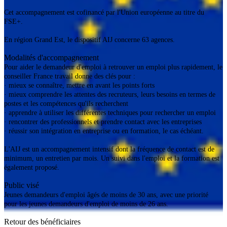
Cet accompagnement est cofinancé par l'Union européenne au titre du
FSE+.
En région Grand Est, le dispositif AIJ concerne 63 agences.
Modalités d'accompagnement
Pour aider le demandeur d'emploi à retrouver un emploi plus rapidement, le
conseiller France travail donne des clés pour :
· mieux se connaître, mettre en avant les points forts
· mieux comprendre les attentes des recruteurs, leurs besoins en termes de
postes et les compétences qu'ils recherchent
· apprendre à utiliser les différentes techniques pour rechercher un emploi
· rencontrer des professionnels et prendre contact avec les entreprises
· réussir son intégration en entreprise ou en formation, le cas échéant.
L'AIJ est un accompagnement intensif dont la fréquence de contact est de
minimum, un entretien par mois. Un suivi dans l'emploi et la formation est
également proposé.
Public visé
Jeunes demandeurs d'emploi âgés de moins de 30 ans, avec une priorité
pour les jeunes demandeurs d'emploi de moins de 26 ans.
Retour des bénéficiaires