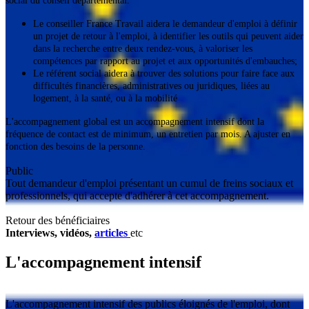
social du conseil départemental.
Le conseiller France Travail aidera le demandeur d'emploi à définir
un projet de retour à l'emploi, à identifier les outils qui peuvent aider
dans la recherche entre deux rendez-vous, à valoriser les
compétences par rapport au projet et aux opportunités d'embauches;
Le référent social aidera à trouver des solutions pour faire face aux
difficultés financières, administratives ou juridiques, liées au
logement, à la santé, ou à la mobilité
L'accompagnement global est un accompagnement intensif dont la
fréquence de contact est de minimum, un entretien par mois. A ajuster en
fonction des besoins de la personne.
Public
Tout demandeur d'emploi présentant un cumul de freins sociaux et
professionnels, qui accepte d'adhérer à cet accompagnement.
Retour des bénéficiaires
Interviews, vidéos,
articles
etc
L'accompagnement intensif
L'accompagnement intensif des publics éloignés de l'emploi, dont