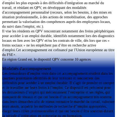
d'emploi les plus exposés à des difficultés d'intégration au marché du
travail, et résidant en QPV, en développant des modalités
d'accompagnement personnalisé (recours, selon les besoins, à des mises en
situation professionnelle, à des actions de remobilisation, des approches
permettant la valorisation des compétences auprès des employeurs locaux,
du suivi dans l'emploi, etc.).
Il vise les résidents en QPV rencontrant notamment des freins périphériques
pour accéder à un emploi durable, identifiés notamment lors des diagnostics
locaux en lien avec les QPV et/ou les contrats de ville, dès lors que ces «
freins sociaux » ne les empêchent pas d’être en recherche active
d'emploi.Cet accompagnement est cofinancé par l'Union européenne au titre
du FSE+.
En région Grand est, le dispositif QPV concerne 10 agences.
Modalités d'accompagnement
Les demandeurs d’emploi visés dans cet accompagnement résident dans les
quartiers prioritaires identifiés de leur territoire et rencontrent des
difficultés pour accéder à un emploi durable. Il s’agit de prendre en compte
et de travailler sur leurs freins à l’emploi. Ce dispositif est préconisé pour
les demandeurs d’emploi qui méconnaissent l’entreprise et ses règles, qui
manquent de réseaux et qui ont besoin d’un accompagnement très soutenu
dans leurs démarches afin de mieux connaitre le marché du travail, valoriser
leurs atouts, acquérir les méthodes de recherche d’’emploi appropriées,
élargir leurs cibles professionnelles et qui ont besoin d’être soutenus durant
la période d’intégration en entreprise ou en formation.