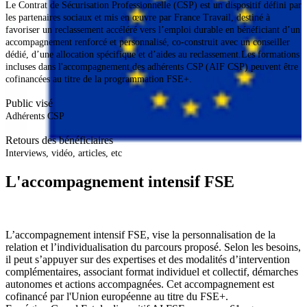
Le Contrat de Sécurisation Professionnelle (CSP) est un dispositif défini par
les partenaires sociaux et mis en œuvre par France Travail, destiné à
favoriser un reclassement accéléré vers l’emploi durable en bénéficiant d’un
accompagnement renforcé et personnalisé, co-construit avec un conseiller
dédié, d’une allocation spécifique et d’aides au reclassement.Les formations
incluses dans l'accompagnement des adhérents CSP (AIF CSP) peuvent être
cofinancées au titre de la programmation FSE+.
Public visé
Adhérents CSP
Retours des bénéficiaires
Interviews, vidéo, articles, etc
L'accompagnement intensif FSE
L’accompagnement intensif FSE, vise la personnalisation de la
relation et l’individualisation du parcours proposé. Selon les besoins,
il peut s’appuyer sur des expertises et des modalités d’intervention
complémentaires, associant format individuel et collectif, démarches
autonomes et actions accompagnées. Cet accompagnement est
cofinancé par l'Union européenne au titre du FSE+.