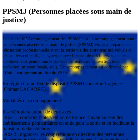
PPSMJ (Personnes placées sous main de
justice)
Le dispositif "Accompagnement des PPSMJ" est un accompagnement pour
les personnes placées sous-main de justice (PPSMJ) visant à préparer leur
réinsertion professionnelle avant la sortie via des entretiens individuels et
des ateliers collectifs, en synergie avec l’ensemble des intervenants des
établissements pénitentiaires (service pénitentiaire d’insertion et de
probation, mission locale, etc.). Cet accompagnement est cofinancé par
l'Union européenne au titre du FSE+.
En région Grand Est, le dispositif PPSMJ concerne 1 agence
(Colmar LACARRE).
Modalités d'accompagnement
Il se déroulera autour de deux axes :
-Axe 1 : conforter l'intervention de France Travail au sein des
établissements pénitentiaires en anticipant la sortie et en facilitant la
transition dedans/dehors.
-Axe 2 : organiser les coopérations en direction des personnes
placées sous main de justice, en milieu ouvert. L'intervention de