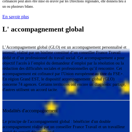
cofinancée peut alors être mise en œuvre par les Directions régionales, elle donnera lieu à
un ou plusieurs bilans.
En savoir plus
L' accompagnement global
L’Accompagnement global (GLO) est un accompagnement personnalisé et
intensif, réalisé par un binôme constitué d’un conseiller France Travail
dédié et d’un professionnel du travail social. Cet accompagnement a pour
objectif l'accès à l’emploi du demandeur d’emploi par la résolution ou la
réduction des difficultés sociales et professionnelles qu’il rencontre. Cet
accompagnement est cofinancé par l'Union européenne au titre du FSE+.
En région Grand EST, le dispositif accompagnement global (GLO)
concerne 74 agences. Certains territoires ont encore un diagnostic partagé,
d'autres utilisent un accord tacite.
Modalités d'accompagnement
Le principe de l'accompagnement global : bénéficier d'un double
accompagnement réalisé par un conseiller France Travail et un travailleur