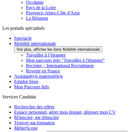
Occitanie
Pays de la Loire
Provence-Alpes-Côte d'Azur
La Réunion
Les portails spécialisés
Spectacle
Mobilité internationale
Voir plus, afficher les liens Mobilité internationale
Travailler à l’étranger
Mon parcours info "Travailler à l'étranger"
Recruter – International Recruitment
Revenir en France
Assistant(e)s maternel(le)s
Emploi Store
Mon Parcours Info
Services Candidat
Rechercher des offres
Espace personnel, gérer mon dossier, déposer mon CV
M'inscrire, me réinscrire
Trouver ma formation
MétierScope