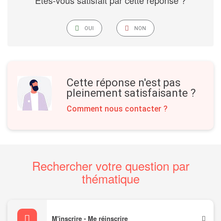
Êtes-vous satisfait par cette réponse ?
JE
LABELNEGATIVESRONLY
OUI
NON
SUIS
SATISFAIT
PAR
LA
RÉPONSE
Cette réponse n'est pas
pleinement satisfaisante ?
Comment nous contacter ?
Rechercher votre question par
thématique
M'inscrire - Me réinscrire