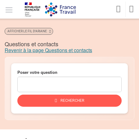
Accéder
Accéder
Accéder
Version
au
au
au
Version
contrastée
MENU
menu
contenu
pied
malvoyants
CONNEXION
REC
principal
de
page
AFFICHER LE FIL D'ARIANE
Questions et contacts
Revenir à la page Questions et contacts
Poser votre question
DES
RECHERCHER
INFORMATIONS
SUR
VOTRE
QUESTION