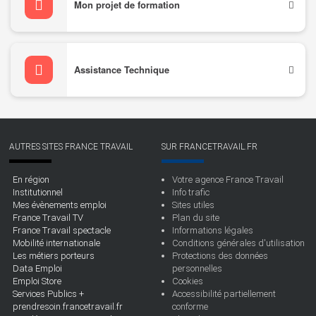
Mon projet de formation
Assistance Technique
AUTRES SITES FRANCE TRAVAIL
SUR FRANCETRAVAIL.FR
En région
Votre agence France Travail
Institutionnel
Info trafic
Mes évènements emploi
Sites utiles
France Travail TV
Plan du site
France Travail spectacle
Informations légales
Mobilité internationale
Conditions générales d'utilisation
Les métiers porteurs
Protections des données
Data Emploi
personnelles
Emploi Store
Cookies
Services Publics +
Accessibilité partiellement
prendresoin.francetravail.fr
conforme