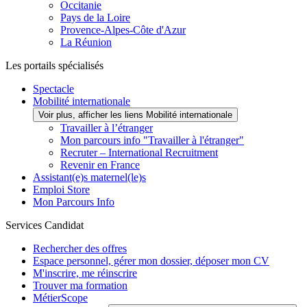
Occitanie
Pays de la Loire
Provence-Alpes-Côte d'Azur
La Réunion
Les portails spécialisés
Spectacle
Mobilité internationale
Voir plus, afficher les liens Mobilité internationale
Travailler à l’étranger
Mon parcours info "Travailler à l'étranger"
Recruter – International Recruitment
Revenir en France
Assistant(e)s maternel(le)s
Emploi Store
Mon Parcours Info
Services Candidat
Rechercher des offres
Espace personnel, gérer mon dossier, déposer mon CV
M'inscrire, me réinscrire
Trouver ma formation
MétierScope