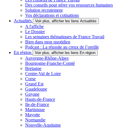
Des conseils pour gérer vos ressources humaines
Solution recrutement
Vos déclarations et cotisations
Actualités
Voir plus, afficher les liens Actualités
A l'affiche
Le Dossier
Les semaines thématiques de France Travail
Bien dans mon quotidien
Podcast : La réussite au creux de l’oreille
En région
Voir plus, afficher les liens En région
Auvergne-Rhône-Alpes
Bourgogne-Franche-Comté
Bretagne
Centre-Val de Loire
Corse
Grand Est
Guadeloupe
Guyane
Hauts-de-France
Ile-de-France
Martinique
Mayotte
Normandie
Nouvelle-Aquitaine