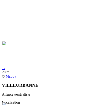
+
-
20 m
©
Mappy
VILLEURBANNE
Agence généraliste
Localisation