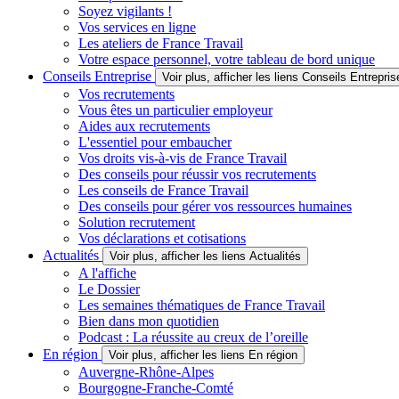
Soyez vigilants !
Vos services en ligne
Les ateliers de France Travail
Votre espace personnel, votre tableau de bord unique
Conseils Entreprise
Voir plus, afficher les liens Conseils Entrepris
Vos recrutements
Vous êtes un particulier employeur
Aides aux recrutements
L'essentiel pour embaucher
Vos droits vis-à-vis de France Travail
Des conseils pour réussir vos recrutements
Les conseils de France Travail
Des conseils pour gérer vos ressources humaines
Solution recrutement
Vos déclarations et cotisations
Actualités
Voir plus, afficher les liens Actualités
A l'affiche
Le Dossier
Les semaines thématiques de France Travail
Bien dans mon quotidien
Podcast : La réussite au creux de l’oreille
En région
Voir plus, afficher les liens En région
Auvergne-Rhône-Alpes
Bourgogne-Franche-Comté