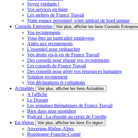
Soyez vigilants !
Vos services en ligne
Les ateliers de France Travail
Votre espace personnel, votre tableau de bord unique
Conseils Entreprise
Voir plus, afficher les liens Conseils Entrepris
Vos recrutements
Vous êtes un particulier employeur
Aides aux recrutements
L'essentiel pour embaucher
Vos droits vis-à-vis de France Travail
Des conseils pour réussir vos recrutements
Les conseils de France Travail
Des conseils pour gérer vos ressources humaines
Solution recrutement
Vos déclarations et cotisations
Actualités
Voir plus, afficher les liens Actualités
A l'affiche
Le Dossier
Les semaines thématiques de France Travail
Bien dans mon quotidien
Podcast : La réussite au creux de l’oreille
En région
Voir plus, afficher les liens En région
Auvergne-Rhône-Alpes
Bourgogne-Franche-Comté