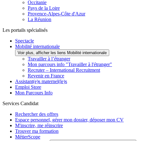
Occitanie
Pays de la Loire
Provence-Alpes-Côte d'Azur
La Réunion
Les portails spécialisés
Spectacle
Mobilité internationale
Voir plus, afficher les liens Mobilité internationale
Travailler à l’étranger
Mon parcours info "Travailler à l'étranger"
Recruter – International Recruitment
Revenir en France
Assistant(e)s maternel(le)s
Emploi Store
Mon Parcours Info
Services Candidat
Rechercher des offres
Espace personnel, gérer mon dossier, déposer mon CV
M'inscrire, me réinscrire
Trouver ma formation
MétierScope