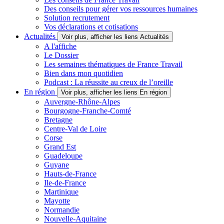
Des conseils pour gérer vos ressources humaines
Solution recrutement
Vos déclarations et cotisations
Actualités
Voir plus, afficher les liens Actualités
A l'affiche
Le Dossier
Les semaines thématiques de France Travail
Bien dans mon quotidien
Podcast : La réussite au creux de l’oreille
En région
Voir plus, afficher les liens En région
Auvergne-Rhône-Alpes
Bourgogne-Franche-Comté
Bretagne
Centre-Val de Loire
Corse
Grand Est
Guadeloupe
Guyane
Hauts-de-France
Ile-de-France
Martinique
Mayotte
Normandie
Nouvelle-Aquitaine