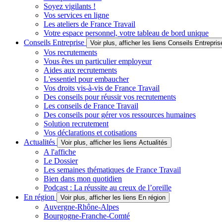
Soyez vigilants !
Vos services en ligne
Les ateliers de France Travail
Votre espace personnel, votre tableau de bord unique
Conseils Entreprise
Voir plus, afficher les liens Conseils Entrepris
Vos recrutements
Vous êtes un particulier employeur
Aides aux recrutements
L'essentiel pour embaucher
Vos droits vis-à-vis de France Travail
Des conseils pour réussir vos recrutements
Les conseils de France Travail
Des conseils pour gérer vos ressources humaines
Solution recrutement
Vos déclarations et cotisations
Actualités
Voir plus, afficher les liens Actualités
A l'affiche
Le Dossier
Les semaines thématiques de France Travail
Bien dans mon quotidien
Podcast : La réussite au creux de l’oreille
En région
Voir plus, afficher les liens En région
Auvergne-Rhône-Alpes
Bourgogne-Franche-Comté