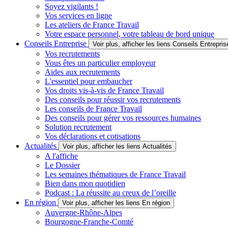
Soyez vigilants !
Vos services en ligne
Les ateliers de France Travail
Votre espace personnel, votre tableau de bord unique
Conseils Entreprise
Voir plus, afficher les liens Conseils Entrepris
Vos recrutements
Vous êtes un particulier employeur
Aides aux recrutements
L'essentiel pour embaucher
Vos droits vis-à-vis de France Travail
Des conseils pour réussir vos recrutements
Les conseils de France Travail
Des conseils pour gérer vos ressources humaines
Solution recrutement
Vos déclarations et cotisations
Actualités
Voir plus, afficher les liens Actualités
A l'affiche
Le Dossier
Les semaines thématiques de France Travail
Bien dans mon quotidien
Podcast : La réussite au creux de l’oreille
En région
Voir plus, afficher les liens En région
Auvergne-Rhône-Alpes
Bourgogne-Franche-Comté