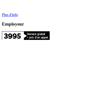
Plus d'info
Employeur
3995 le numéro unique pour joindre votre France Travail Pro
Depuis l'étranger et si vous êtes une entreprise d'un pays frontalier,
composez le : +33 1 77 86 39 95
Si vous êtes une entreprise étrangère d'un pays non frontalier,
consultez le site :
France Travail International
Cas particuliers : Déclarations et cotisations
Vous relevez d'un régime spécifique.
Plus d'infos
FRANCE SERVICES
A moins de 20