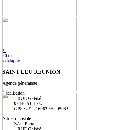
+
-
20 m
©
Mappy
SAINT LEU REUNION
Agence généraliste
Localisation
1 RUE Galabé
97436 ST LEU
GPS : -21.216063,55.298063
Adresse postale
ZAC Portail
1 RUE Galabé