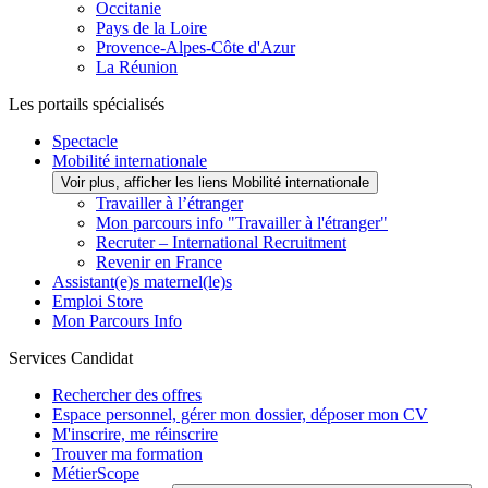
Occitanie
Pays de la Loire
Provence-Alpes-Côte d'Azur
La Réunion
Les portails spécialisés
Spectacle
Mobilité internationale
Voir plus, afficher les liens Mobilité internationale
Travailler à l’étranger
Mon parcours info "Travailler à l'étranger"
Recruter – International Recruitment
Revenir en France
Assistant(e)s maternel(le)s
Emploi Store
Mon Parcours Info
Services Candidat
Rechercher des offres
Espace personnel, gérer mon dossier, déposer mon CV
M'inscrire, me réinscrire
Trouver ma formation
MétierScope