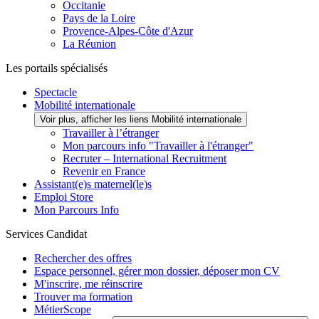
Occitanie
Pays de la Loire
Provence-Alpes-Côte d'Azur
La Réunion
Les portails spécialisés
Spectacle
Mobilité internationale
Voir plus, afficher les liens Mobilité internationale
Travailler à l’étranger
Mon parcours info "Travailler à l'étranger"
Recruter – International Recruitment
Revenir en France
Assistant(e)s maternel(le)s
Emploi Store
Mon Parcours Info
Services Candidat
Rechercher des offres
Espace personnel, gérer mon dossier, déposer mon CV
M'inscrire, me réinscrire
Trouver ma formation
MétierScope